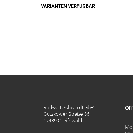
VARIANTEN VERFÜGBAR
Radwelt Schwerdt GbR
Öf
Gützkower Straße 36
17489 Greifswald
Mon