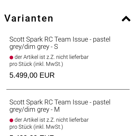
Mode Damper, 15x110mm Maxle Stealth / 44mm
offset / Tapered steerer, Lockout / Reb. Adj. /
Varianten
120mm travel
Gabel Federweg: 120 mm
Dämpfer: RockShox NUDE 5 RL3 Trunnion, SCOTT
custom w. travel / geo adj., 3 modes: Lockout-
Scott Spark RC Team Issue - pastel
Traction Control-Descend, Debon Air / Reb. Adj. /
grey/dim grey - S
Travel 120-80-Lockout / T165X45mm
der Artikel ist z.Z. nicht lieferbar
Dämpfer Federweg: 120 mm
pro Stück (inkl. MwSt.)
Schaltwerk: SRAM GX Eagle AXS Transmission 12
Speed, Wireless Electronic Shift System
5.499,00 EUR
Schalthebel: SRAM AXS Pod Controller
Anzahl Gänge: 12
Zahnkranz: SRAM GX Eagle XS 1275 Transmission
10-52
Scott Spark RC Team Issue - pastel
Kette/Riemen:
grey/dim grey - M
Kurbelsatz: SRAM GX Eagle Transmission, DUB /
der Artikel ist z.Z. nicht lieferbar
55mm CL / 34T
pro Stück (inkl. MwSt.)
Innenlager: SRAM DUB PF 92 MTB Wide / shell
41x92mm