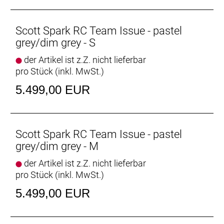
Griffe: Syncros Performance XC lock-on grips
Remote System: SCOTT TwinLoc Technology, 3
Suspension modes
Scott Spark RC Team Issue - pastel
Sattel: Syncros Belcarra Regular 1.5, Titanium rails
grey/dim grey - S
Sattelstütze: Syncros Duncan Dropper Post 1.5XC /
der Artikel ist z.Z. nicht lieferbar
31.6mm, all sizes 100mm
pro Stück (inkl. MwSt.)
Gewicht: 11,8 kg
Zulässiges Gesamtgewicht: 128 kg
5.499,00 EUR
Scott Spark RC Team Issue - pastel
grey/dim grey - M
der Artikel ist z.Z. nicht lieferbar
pro Stück (inkl. MwSt.)
5.499,00 EUR