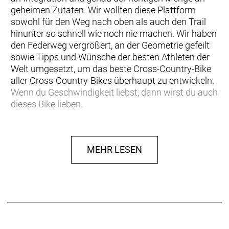
geheimen Zutaten. Wir wollten diese Plattform
sowohl für den Weg nach oben als auch den Trail
hinunter so schnell wie noch nie machen. Wir haben
den Federweg vergrößert, an der Geometrie gefeilt
sowie Tipps und Wünsche der besten Athleten der
Welt umgesetzt, um das beste Cross-Country-Bike
aller Cross-Country-Bikes überhaupt zu entwickeln.
Wenn du Geschwindigkeit liebst, dann wirst du auch
dieses Bike lieben.
Hinweis: Fahrradspezifikationen können ohne
vorherige Ankündigung geändert werden
MEHR LESEN
Rahmen: Spark RC Carbon HMF, Integrated
Suspension Technology, Flex Pivot / Adjustable
head angle, Syncros Cable Integration System,
BB92 / UDH Interface / 12x148mm with 55mm
Chainline
Gabel: RockShox SID Select 3P Air, Charger RL 3-