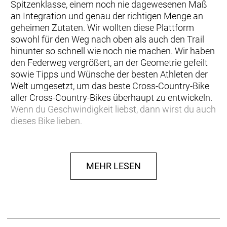
Spitzenklasse, einem noch nie dagewesenen Maß
an Integration und genau der richtigen Menge an
geheimen Zutaten. Wir wollten diese Plattform
sowohl für den Weg nach oben als auch den Trail
hinunter so schnell wie noch nie machen. Wir haben
den Federweg vergrößert, an der Geometrie gefeilt
sowie Tipps und Wünsche der besten Athleten der
Welt umgesetzt, um das beste Cross-Country-Bike
aller Cross-Country-Bikes überhaupt zu entwickeln.
Wenn du Geschwindigkeit liebst, dann wirst du auch
dieses Bike lieben.
,
, Hinweis: Fahrradspezifikationen können ohne
vorherige Ankündigung geändert werden
MEHR LESEN
Rahmen: Spark RC Carbon HMX, Integrated
Suspension Technology, Flex Pivot / Adjustable
head angle, Syncros Cable Integration System,
BB92 / UDH Interface / 12x148mm with 55mm
Chainline