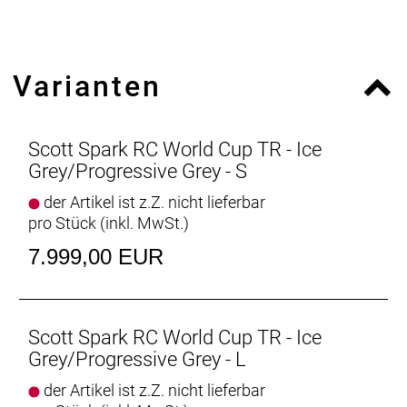
Gabel: RockShox SID Select+ RL3 Air, Custom
Charger 3-Mode Damper, 15x110mm Maxle Stealth
/ 44mm offset / Tapered steerer, Lockout / Reb. Adj.
Varianten
/ 120mm travel
Gabel Federweg: 120 mm
Dämpfer: RockShox NUDE 5 RL3 Trunnion, SCOTT
custom w. travel / geo adj., 3 modes: Lockout-
Scott Spark RC World Cup TR - Ice
Traction Control-Descend, Debon Air / Reb. Adj. /
Grey/Progressive Grey - S
Travel 120-80-Lockout / T165X45mm
der Artikel ist z.Z. nicht lieferbar
Dämpfer Federweg: 120 mm
pro Stück (inkl. MwSt.)
Schaltwerk: SRAM X0 Eagle AXS Transmission 12
Speed, Wireless Electronic Shift System
7.999,00 EUR
Schalthebel: SRAM GX Eagle AXS Rocker Controller
Anzahl Gänge: 12
Zahnkranz: SRAM X0 Eagle XS 1295 Transmission
10-52
Scott Spark RC World Cup TR - Ice
Kette/Riemen:
Grey/Progressive Grey - L
Kurbelsatz: SRAM X0 Eagle Transmission, DUB /
der Artikel ist z.Z. nicht lieferbar
55mm CL / 32T