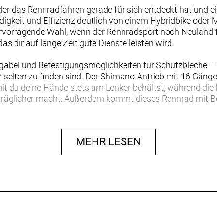
, der das Rennradfahren gerade für sich entdeckt hat und 
digkeit und Effizienz deutlich von einem Hybridbike oder
rvorragende Wahl, wenn der Rennradsport noch Neuland für
as dir auf lange Zeit gute Dienste leisten wird.
bel und Befestigungsmöglichkeiten für Schutzbleche – 
r selten zu finden sind. Der Shimano-Antrieb mit 16 Gängen
amit du deine Hände stets am Lenker behältst, während di
rträglicher macht. Außerdem kommt dieses Rennrad mit B
remsen.
 Einstieg in die komfortorientierte Rennradklasse. Es übe
MEHR LESEN
e, die allerdings weniger aggressiv als die der Rennmasc
slange Garantie abgedeckt.
tollen Preis, das dir einen hervorragenden Einstieg in die
usst
er Erfahrung in der Entwicklung von Performance-Rädern un
orgt für hohen Komfort und souveränes Fahrverhalten