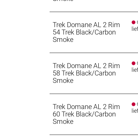
Anzahl Gänge: 1
Schalthebel: Shimano Claris ST-R2000
d
Trek Domane AL 2 Rim
lie
54 Trek Black/Carbon
Hinterradbremse: Aluminium, Dual Piv
Smoke
Vorderradbremse: Aluminium, Dual Pi
d
Reifen: Bontrager R1 Hard-Case Lite
Trek Domane AL 2 Rim
lie
58 Trek Black/Carbon
Schaltwerk vorne: Shimano Claris
Smoke
Schaltwerk hinten: Shimano Claris R2
d
Kurbelsatz: Shimano RS200, 50/34 
Trek Domane AL 2 Rim
lie
Shimano UN300, 68 mm, Gewindepat
60 Trek Black/Carbon
Smoke
Kassette: Shimano HG31, 11-32, 8fa