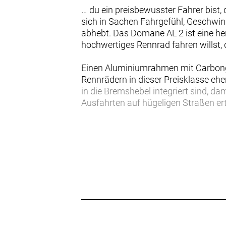
… du ein preisbewusster Fahrer bist
sich in Sachen Fahrgefühl, Geschwin
abhebt. Das Domane AL 2 ist eine he
hochwertiges Rennrad fahren willst, d
Einen Aluminiumrahmen mit Carbonga
Rennrädern in dieser Preisklasse ehe
in die Bremshebel integriert sind, d
Ausfahrten auf hügeligen Straßen e
pannensicheren Reifen und Felgenb
Das Domane AL 2 markiert den idealen
Geschwindigkeit ausgelegten Geometri
Außerdem ist es durch unsere leben
- Es ist ein echtes Rennrad zu einem 
ohne dass du dein Konto plündern m
- Es profitiert von Treks langjährig
Garantie abgedeckt
- Die stabile Endurance-Geometrie s