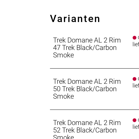
- Die einzigartige, an den Ausfalle
Arme vor Ermüdung zu schützen
Varianten
- Dank DuoTrap S-Kompatibilität kan
Gönn dir ein Upgrade für deine Pedal
d
Die Pedale sind zwei der fünf Konta
Trek Domane AL 2 Rim
lie
Pedale ausgeliefert wird, kann ein Pe
47 Trek Black/Carbon
unseres Pedalratgebers findest du di
Smoke
Plattformpedale.
Geschlecht: Uni
d
Trek Domane AL 2 Rim
lie
Rahmen: 100 Series Alpha Aluminiu
50 Trek Black/Carbon
Smoke
Rahmengröße: 56
Rahmenmaterial: Aluminium
d
Trek Domane AL 2 Rim
lie
52 Trek Black/Carbon
Gangschaltung: Shimano Claris R2000
Smoke