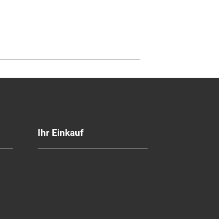
te
 mm Länge
Ihr Einkauf