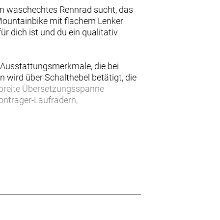
ein waschechtes Rennrad sucht, das
 Mountainbike mit flachem Lenker
 dich ist und du ein qualitativ
Ausstattungsmerkmale, die bei
 wird über Schalthebel betätigt, die
e breite Übersetzungsspanne
ontrager-Laufrädern,
rzeugt mit einer großartigen, auf
hinen der Tour de France ist.
 Welt des Rennradfahrens ermöglicht,
d ist durch unsere lebenslange