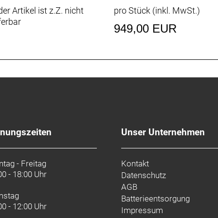
er Artikel ist z.Z. nicht
pro Stück (inkl. MwSt.)
ferbar
tz, gedichtetes Patronenlager, 1 1/8"
949,00 EUR
inium, 31,8 mm, 100 mm Reach, 124 mm Drop, 42 cm Brei
8 mm Klemmdurchmesser, Blendr-kompatibel, 7 Grad, 100
streben, 145 mm Breite
, 27,2 mm, 12 mm Versatz, 330 mm Länge
fnungszeiten
Unser Unternehmen
4-Loch, 17 mm Innenweite, Presta-Ventil
 mm
reilaufnabe von Shimano, 130 x 5 mm
tag - Freitag
Kontakt
00 - 18:00 Uhr
Datenschutz
AGB
mstag
Batterieentsorgung
00 - 12:00 Uhr
Impressum