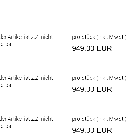
nden leicht nach vorn gebogene IsoSpeed-Carbongabel absor
nst du deine Ausfahrten drahtlos verfolgen und deine Fitn
e und liebe dein Fah
er Artikel ist z.Z. nicht
pro Stück (inkl. MwSt.)
ktpunkte, die dich mit deinem Fahrrad verbinden. Und obw
ferbar
dal-Upgrade für mehr Kontrolle und Grip dein Fahrerlebnis 
949,00 EUR
e besten Modelle passend zu deinem Fahrstil. Für maximal
er Artikel ist z.Z. nicht
pro Stück (inkl. MwSt.)
ferbar
m, Schutzblechösen, DuoTrap S-kompatibel, Felgenbrems
949,00 EUR
er Artikel ist z.Z. nicht
pro Stück (inkl. MwSt.)
ferbar
949,00 EUR
, mittellanger Käfig, max. 34 Z. an größtem Ritzel