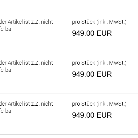
-R, 8 speed, right // Shimano Claris ST-R2000-L, 8 speed, 
er Artikel ist z.Z. nicht
pro Stück (inkl. MwSt.)
ferbar
949,00 EUR
ot // Aluminium, Dual Pivot // Aluminium, Dual Pivot
vot // Aluminium, Dual Pivot // Aluminium, Dual Pivot
er Artikel ist z.Z. nicht
pro Stück (inkl. MwSt.)
, Drahtwulstkern, 60 TPI, 700 x 28 mm
ferbar
949,00 EUR
 R2000, 31,8 mm Klemmdurchmesser
000, mittellanger Käfig, max. 34 Z. an größtem Ritzel
er Artikel ist z.Z. nicht
pro Stück (inkl. MwSt.)
(Compact), 175 mm Kurbelarmlänge
ferbar
ronenlager, 110 mm Achslänge
949,00 EUR
ch