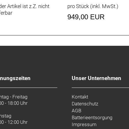
er Artikel ist z.Z. nicht
pro Stück (inkl. MwSt.)
ferbar
tz, gedichtetes Patronenlager, 1 1/8"
949,00 EUR
inium, 31,8 mm, 100 mm Reach, 124 mm Drop, 44 cm Brei
8 mm Klemmdurchmesser, Blendr-kompatibel, 7 Grad, 110
streben, 145 mm Breite
, 27,2 mm, 12 mm Versatz, 330 mm Länge
fnungszeiten
Unser Unternehmen
4-Loch, 17 mm Innenweite, Presta-Ventil
 mm
reilaufnabe von Shimano, 130 x 5 mm
tag - Freitag
Kontakt
00 - 18:00 Uhr
Datenschutz
AGB
mstag
Batterieentsorgung
00 - 12:00 Uhr
Impressum