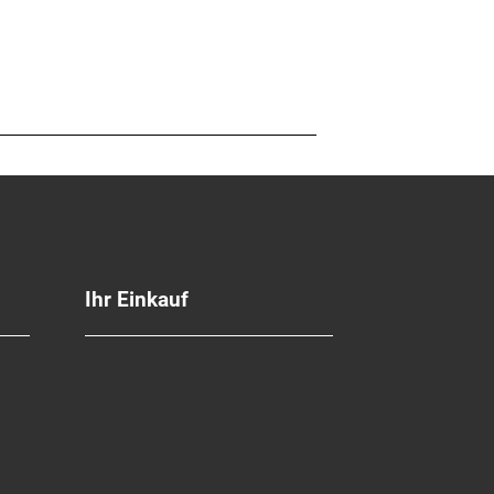
te
 mm Länge
Ihr Einkauf