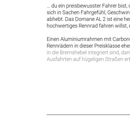
… du ein preisbewusster Fahrer bist
sich in Sachen Fahrgefühl, Geschwin
abhebt. Das Domane AL 2 ist eine he
hochwertiges Rennrad fahren willst, d
Einen Aluminiumrahmen mit Carbonga
Rennrädern in dieser Preisklasse ehe
in die Bremshebel integriert sind, d
Ausfahrten auf hügeligen Straßen e
pannensicheren Reifen und Felgenb
Das Domane AL 2 markiert den idealen
Geschwindigkeit ausgelegten Geometri
Außerdem ist es durch unsere leben
- Es ist ein echtes Rennrad zu einem 
ohne dass du dein Konto plündern m
- Es profitiert von Treks langjährig
Garantie abgedeckt
- Die stabile Endurance-Geometrie s