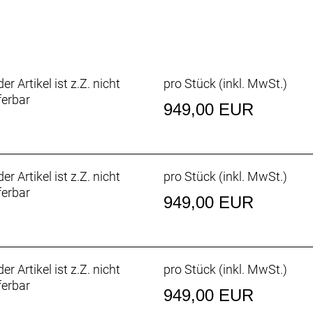
nden leicht nach vorn gebogene IsoSpeed-Carbongabel absor
nst du deine Ausfahrten drahtlos verfolgen und deine Fitn
e und liebe dein Fah
er Artikel ist z.Z. nicht
pro Stück (inkl. MwSt.)
ktpunkte, die dich mit deinem Fahrrad verbinden. Und obw
ferbar
dal-Upgrade für mehr Kontrolle und Grip dein Fahrerlebnis 
949,00 EUR
e besten Modelle passend zu deinem Fahrstil. Für maximal
er Artikel ist z.Z. nicht
pro Stück (inkl. MwSt.)
ferbar
m, Schutzblechösen, DuoTrap S-kompatibel, Felgenbrems
949,00 EUR
er Artikel ist z.Z. nicht
pro Stück (inkl. MwSt.)
ferbar
949,00 EUR
, mittellanger Käfig, max. 34 Z. an größtem Ritzel