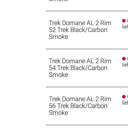
Anzahl Gänge: 1
Schalthebel: Shimano Claris ST-R2000
d
Trek Domane AL 2 Rim
lie
52 Trek Black/Carbon
Hinterradbremse: Aluminium, Dual Piv
Smoke
Vorderradbremse: Aluminium, Dual Pi
d
Reifen: Bontrager R1 Hard-Case Lite
Trek Domane AL 2 Rim
lie
54 Trek Black/Carbon
Schaltwerk vorne: Shimano Claris
Smoke
Schaltwerk hinten: Shimano Claris R2
d
Kurbelsatz: Shimano RS200, 50/34 
Trek Domane AL 2 Rim
lie
Shimano UN300, 68 mm, Gewindepat
56 Trek Black/Carbon
Smoke
Kassette: Shimano HG31, 11-32, 8fa