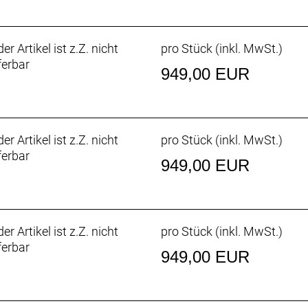
-R, 8 speed, right // Shimano Claris ST-R2000-L, 8 speed, 
er Artikel ist z.Z. nicht
pro Stück (inkl. MwSt.)
ferbar
949,00 EUR
ot // Aluminium, Dual Pivot // Aluminium, Dual Pivot
vot // Aluminium, Dual Pivot // Aluminium, Dual Pivot
er Artikel ist z.Z. nicht
pro Stück (inkl. MwSt.)
, Drahtwulstkern, 60 TPI, 700 x 28 mm
ferbar
949,00 EUR
 R2000, 31,8 mm Klemmdurchmesser
000, mittellanger Käfig, max. 34 Z. an größtem Ritzel
er Artikel ist z.Z. nicht
pro Stück (inkl. MwSt.)
(Compact), 175 mm Kurbelarmlänge
ferbar
ronenlager, 110 mm Achslänge
949,00 EUR
ch