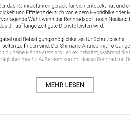
, der das Rennradfahren gerade für sich entdeckt hat und 
digkeit und Effizienz deutlich von einem Hybridbike oder
rvorragende Wahl, wenn der Rennradsport noch Neuland für
as dir auf lange Zeit gute Dienste leisten wird.
bel und Befestigungsmöglichkeiten für Schutzbleche – 
r selten zu finden sind. Der Shimano-Antrieb mit 16 Gängen
amit du deine Hände stets am Lenker behältst, während di
rträglicher macht. Außerdem kommt dieses Rennrad mit B
remsen.
 Einstieg in die komfortorientierte Rennradklasse. Es übe
MEHR LESEN
e, die allerdings weniger aggressiv als die der Rennmasc
slange Garantie abgedeckt.
tollen Preis, das dir einen hervorragenden Einstieg in die
usst
er Erfahrung in der Entwicklung von Performance-Rädern un
orgt für hohen Komfort und souveränes Fahrverhalten