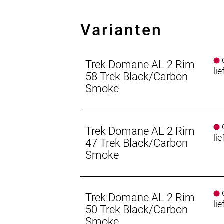
- Die einzigartige, an den Ausfalle
Arme vor Ermüdung zu schützen
Varianten
- Dank DuoTrap S-Kompatibilität kan
Gönn dir ein Upgrade für deine Pedal
d
Die Pedale sind zwei der fünf Konta
Trek Domane AL 2 Rim
lie
Pedale ausgeliefert wird, kann ein Pe
58 Trek Black/Carbon
unseres Pedalratgebers findest du di
Smoke
Plattformpedale.
Geschlecht: Uni
d
Trek Domane AL 2 Rim
lie
Rahmen: 100 Series Alpha Aluminiu
47 Trek Black/Carbon
Smoke
Rahmengröße: 62
Rahmenmaterial: Aluminium
d
Trek Domane AL 2 Rim
lie
50 Trek Black/Carbon
Gangschaltung: Shimano Claris R2000
Smoke