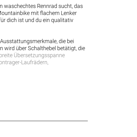
ein waschechtes Rennrad sucht, das
 Mountainbike mit flachem Lenker
 dich ist und du ein qualitativ
Ausstattungsmerkmale, die bei
 wird über Schalthebel betätigt, die
e breite Übersetzungsspanne
ontrager-Laufrädern,
rzeugt mit einer großartigen, auf
hinen der Tour de France ist.
 Welt des Rennradfahrens ermöglicht,
d ist durch unsere lebenslange