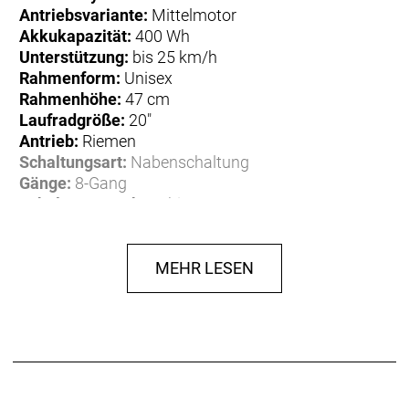
Antriebsvariante:
Mittelmotor
Akkukapazität:
400 Wh
Unterstützung:
bis 25 km/h
Rahmenform:
Unisex
Rahmenhöhe:
47 cm
Laufradgröße:
20"
Antrieb:
Riemen
Schaltungsart:
Nabenschaltung
Gänge:
8-Gang
Schaltungsmarke:
Shimano
Schaltungsmodell:
Nexus
Bremssystem:
Rücktrittbremse
Ausstattung:
Systemgepäckträger
MEHR LESEN
Material:
Aluminium
Gewicht:
25,50 kg
Spezifikationen
Rahmen:
QIO EINS, Bosch Gen. 3, BES2, Aluminium,