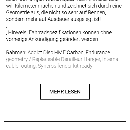
will Kilometer machen und zeichnet sich durch eine
Geometrie aus, die nicht so sehr auf Rennen,
sondern mehr auf Ausdauer ausgelegt ist!
,
, Hinweis: Fahrradspezifikationen können ohne
vorherige Ankündigung geändert werden
Rahmen: Addict Disc HMF Carbon, Endurance
geometry / Replaceable Derailleur Hanger, Internal
cable routing, Syncros fender kit ready
Gabel: Addict HMF Disc, 1 1/4´´-1 1/2´´ Excentric
Carbon steerer
Schaltwerk: Shimano 105 Di2 RD-R7150, 24 Speed
MEHR LESEN
Electronic Shift System
Schalthebel: Shimano 105 Di2 ST-R7170, 24 Speed
Electronic Shift System
Anzahl Gänge: 24
Umwerfer: Shimano 105 Di2 FD-R7150, Electronic
Shift System