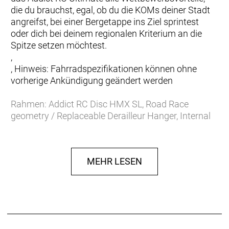
die du brauchst, egal, ob du die KOMs deiner Stadt
angreifst, bei einer Bergetappe ins Ziel sprintest
oder dich bei deinem regionalen Kriterium an die
Spitze setzen möchtest.
,
, Hinweis: Fahrradspezifikationen können ohne
vorherige Ankündigung geändert werden
Rahmen: Addict RC Disc HMX SL, Road Race
geometry / Replaceable Derailleur Hanger, Internal
cable routing
Gabel: Addict RC HMX SL Flatmount Disc, 1 1/4´´-1
1/2´´ Excentric Carbon steerer
MEHR LESEN
Schaltwerk: SRAM RED eTap AXS, 24 Speed
Electronic Shift System
Schalthebel: SRAM RED eTap AXS HRD Shift-Brake
System Electronic Shift System
Anzahl Gänge: 24
Umwerfer: SRAM RED eTap AXS Electronic Shift