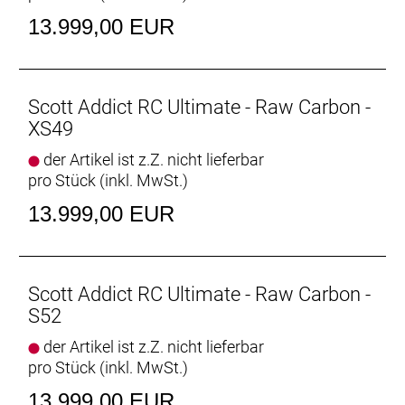
Steuersatz: Syncros Addict RC Integrated
13.999,00 EUR
Lenker: Syncros Creston iC SL, Carbon combo
Sattel: Syncros Belcarra Regular SL
Sattelstütze: Syncros Duncan SL Aero
Empfehlung Mindestgröße: 185 cm
Scott Addict RC Ultimate - Raw Carbon -
Empfehlung Maximalgröße: 195 cm
XS49
der Artikel ist z.Z. nicht lieferbar
pro Stück (inkl. MwSt.)
13.999,00 EUR
Scott Addict RC Ultimate - Raw Carbon -
S52
der Artikel ist z.Z. nicht lieferbar
pro Stück (inkl. MwSt.)
13.999,00 EUR