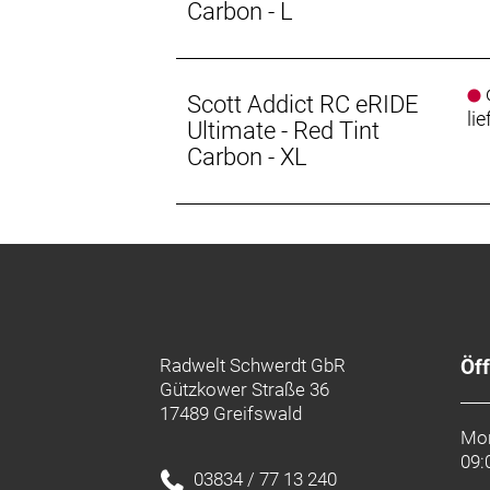
Carbon - L
d
Scott Addict RC eRIDE
lie
Ultimate - Red Tint
Carbon - XL
Radwelt Schwerdt GbR
Öf
Gützkower Straße 36
17489 Greifswald
Mon
09:
03834 / 77 13 240