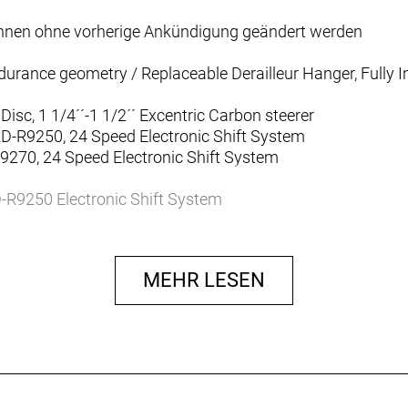
können ohne vorherige Ankündigung geändert werden
rance geometry / Replaceable Derailleur Hanger, Fully In
sc, 1 1/4´´-1 1/2´´ Excentric Carbon steerer
D-R9250, 24 Speed Electronic Shift System
9270, 24 Speed Electronic Shift System
R9250 Electronic Shift System
9200-12, 11-34
200, Hollowtech II 50x34T
MEHR LESEN
Hyd.Disc
 Hyd.Disc
 rotor 160mm
rotor 160mm
40e Disc, 24 Front 12x100mmTA /32 Rear 12x142mmTA