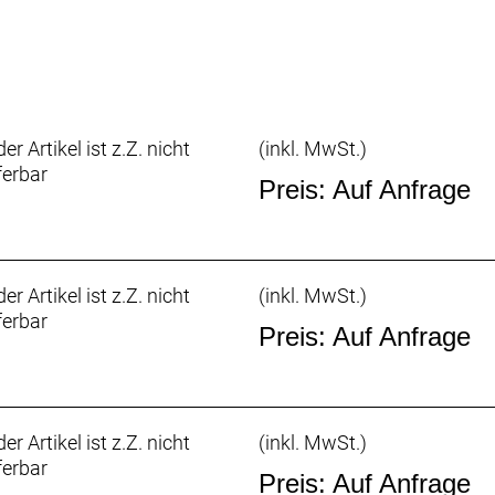
Microskin, TL-Easy, Fold, 700x30C
 Microskin, TL-Easy, Fold, 700x30C
rated
bon combo
shape
er Artikel ist z.Z. nicht
(inkl. MwSt.)
55Nm max Torque / EU: 25kmh / US: 20mph
ferbar
ower Bottle Cage Battery 36v-171Wh
Preis: Auf Anfrage
 Power Bottle Cage Battery 36v-171Wh
sar One Display/ Dedicated Smartphone app
er Artikel ist z.Z. nicht
(inkl. MwSt.)
ferbar
Preis: Auf Anfrage
er Artikel ist z.Z. nicht
(inkl. MwSt.)
ferbar
Preis: Auf Anfrage