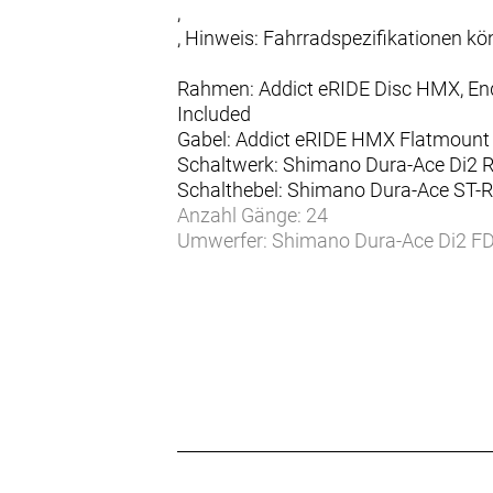
,
, Hinweis: Fahrradspezifikationen 
Rahmen: Addict eRIDE Disc HMX, Endu
Included
Gabel: Addict eRIDE HMX Flatmount Di
Schaltwerk: Shimano Dura-Ace Di2 R
Schalthebel: Shimano Dura-Ace ST-R
Anzahl Gänge: 24
Umwerfer: Shimano Dura-Ace Di2 FD-
Zahnkranz: Shimano Dura-Ace CS-R
Kette/Riemen:
Kurbelsatz: Shimano Dura-Ace FC-R9
Innenlager: Shimano SM-BB92-41B
Bremsen vorne: Shimano BR-R9270 
Bremsen hinten: Shimano BR-R9270
Bremsscheibe vorne: SM-MT800 CL
Bremsscheibe hinten: SM-RT86 6B 
Laufradsatz: Syncros Capital 1.0 