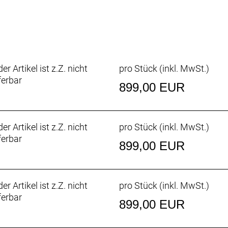
 / 30TPI
´ / 30TPI
1 1/8´´, OD 50mm / ID 44mm
er Artikel ist z.Z. nicht
pro Stück (inkl. MwSt.)
/ 31.8mm / 12mm rise / 9° BS
ferbar
899,00 EUR
p
/ 350mm / Black
er Artikel ist z.Z. nicht
pro Stück (inkl. MwSt.)
ferbar
te lockout
899,00 EUR
er Artikel ist z.Z. nicht
pro Stück (inkl. MwSt.)
ferbar
899,00 EUR