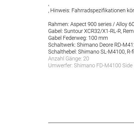
,
, Hinweis: Fahrradspezifikationen 
Rahmen: Aspect 900 series / Alloy 6
Gabel: Suntour XCR32/X1-RL-R, Remo
Gabel Federweg: 100 mm
Schaltwerk: Shimano Deore RD-M41
Schalthebel: Shimano SL-M4100, R-fi
Anzahl Gänge: 20
Umwerfer: Shimano FD-M4100 Side
Zahnkranz: Shimano CS-M4100-10 /
Kette/Riemen:
Kurbelsatz: PROWHEEL VORTEX-551-T
Innenlager: Shimano BB-SM-BB52, Ho
Bremsen vorne: Shimano MT200 / Hy
Bremsen hinten: Shimano MT200 / H
Bremsscheibe vorne: Shimano SM-
Bremsscheibe hinten: Shimano SM
Felgen: Syncros X-20 Disc, 32H / bla