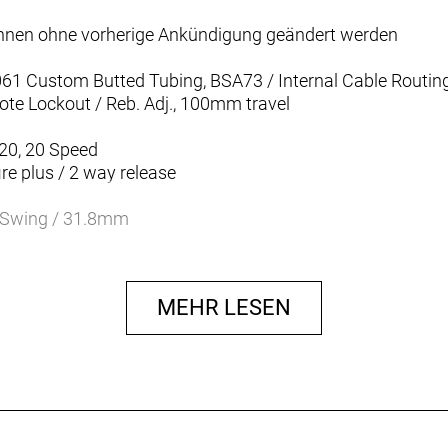
können ohne vorherige Ankündigung geändert werden
061 Custom Butted Tubing, BSA73 / Internal Cable Routing
te Lockout / Reb. Adj., 100mm travel
20, 20 Speed
re plus / 2 way release
 Swing / 31.8mm
 11-42T
T, 2-piece Design / 36X26
MEHR LESEN
llowtech II / threaded
dr. Disc Brakes
ydr. Disc Brakes
RT10 CL / 180mm
-RT10 CL / 160mm
ck