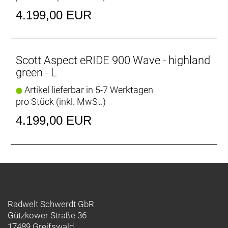
Scheinwerfer: Bosch Light Cable pre-installed
4.199,00 EUR
Rücklicht: Bosch Light Cable pre-installed
Motor: Bosch Performance Line CX (BDU384Y)
Batterie: PowerTube 800Wh
Batteriekapazität: 800 Wh
Scott Aspect eRIDE 900 Wave - highland
Ladegerät: 4A Charger
green - L
Display: Bosch LED Remote, Kiox 300
Artikel lieferbar in 5-7 Werktagen
Gewicht: 28,6 kg
pro Stück (inkl. MwSt.)
Zulässiges Gesamtgewicht: 130 kg
4.199,00 EUR
Radwelt Schwerdt GbR
Gützkower Straße 36
17489 Greifswald