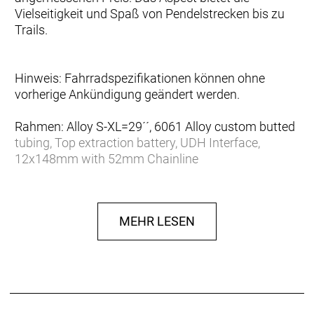
Vielseitigkeit und Spaß von Pendelstrecken bis zu
Trails.
Hinweis: Fahrradspezifikationen können ohne
vorherige Ankündigung geändert werden.
Rahmen: Alloy S-XL=29´´, 6061 Alloy custom butted
tubing, Top extraction battery, UDH Interface,
12x148mm with 52mm Chainline
Gabel: SR Suntour XCR34X LOR Air, Tapered
120mm Travel, 15x110 bolt Axle, Remote Lock Out
Gabel Federweg: 120 mm
MEHR LESEN
Schaltwerk: Shimano Deore RD-M6100 SGS,
Shadow Plus, 12 Speed
Schalthebel: Shimano Deore Trigger SL-M6100RC
Anzahl Gänge: 12
Zahnkranz: Shimano CS-M6100, 10-51
Kette/Riemen: