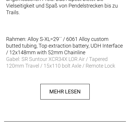
Vielseitigkeit und Spaß von Pendelstrecken bis zu
Trails.
Rahmen: Alloy S-XL=29´´ / 6061 Alloy custom
butted tubing, Top extraction battery, UDH Interface
/ 12x148mm with 52mm Chainline
Gabel: SR Suntour XCR34X LOR Air / Tapered
120mm Travel / 15x110 bolt Axle / Remote Lock
Out
Gabel Federweg: 120 mm
Schaltwerk: Shimano Deore RD-M6100 SGS,
MEHR LESEN
Shadow Plus / 12 Speed
Schalthebel: Shimano Deore Trigger SL-M6100RC
Anzahl Gänge: 12
Zahnkranz: Shimano CS-M6100 / 10-51
Kette/Riemen:
Kurbelsatz: FSA CK-220, 165mm