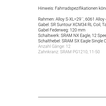
Hinweis: Fahrradspezifikationen kö
Rahmen: Alloy S-XL=29´´, 6061 Alloy
Gabel: SR Suntour XCM34 RL Coil, T
Gabel Federweg: 120 mm
Schaltwerk: SRAM NX Eagle, 12 Spe
Schalthebel: SRAM SX Eagle Single C
Anzahl Gänge: 12
Zahnkranz: SRAM PG1210, 11-50
Kette/Riemen:
Kurbelsatz: FSA CK-220, 165mm
Bremsen vorne: Shimano BR-MT420 
Bremsen hinten: Shimano BR-MT420
Bremsscheibe vorne: SM-RT30 CL 
Bremsscheibe hinten: SM-RT30 CL
Felgen vorne: Cross X19, 32H, 30mm,
Felgen hinten: Cross X19, 32H, 30mm
Vorderradnabe: Formula CL-811, 1