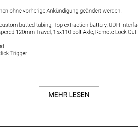
nnen ohne vorherige Ankündigung geändert werden.
 custom butted tubing, Top extraction battery, UDH Inte
apered 120mm Travel, 15x110 bolt Axle, Remote Lock Out
ed
lick Trigger
Disc Brakes
MEHR LESEN
 Disc Brakes
180mm
 180mm
 Pin Joint
, Pin Joint
5x110mm