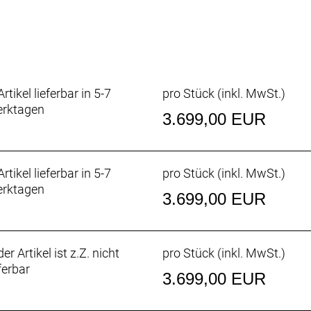
148x12mm
.6´´, 30TPI
.6´´, 30TPI
i integ. OD 50/61mm, ID 44/55mm
, 9°, 12mm rise
rtikel lieferbar in 5-7
pro Stück (inkl. MwSt.)
 31.8mm, 0°
rktagen
s
3.699,00 EUR
e
m, 350mm
rtikel lieferbar in 5-7
pro Stück (inkl. MwSt.)
installed
rktagen
alled
3.699,00 EUR
 (BDU384Y)
er Artikel ist z.Z. nicht
pro Stück (inkl. MwSt.)
ferbar
100
3.699,00 EUR