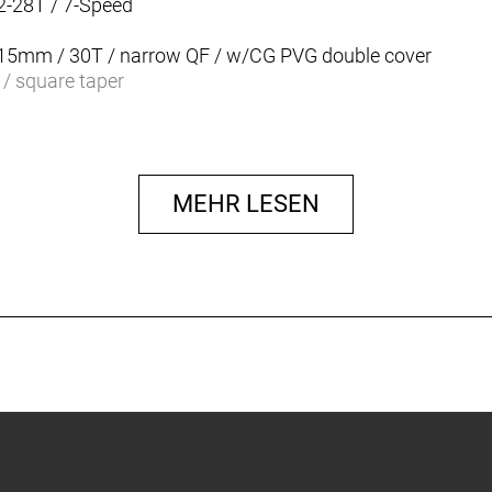
-28T / 7-Speed
 115mm / 30T / narrow QF / w/CG PVG double cover
 / square taper
cific
IDS specific
MEHR LESEN
lack / V-Brake
black / V-Brake
/ 20H / 5x100mm
/ 24H / 5x135mm
r / 20x17.5´´ / 30TPI
er / 20x17.5´´ / 30TPI
 semi int.
oy D:19, 520mm / 20mm Rise
 / 25.4 clamp