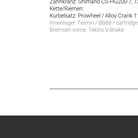
Zahnkranz: Shimano CS-HG200-7, 12
Kette/Riemen:
Kurbelsatz: Prowheel / Alloy Crank
Innenlager: Feimin / BB68 / cartridge
Bremsen vorne: Tektro V-Brake
Bremsen hinten: Tektro V-Brake
Bremshebel: Tektro JL510 / KIDS spe
Bremshebel hinten: Tektro JL510 / K
Felgen vorne: Alloy 21mm anodized b
Felgen hinten: Alloy 21mm anodized 
Vorderradnabe: Formula RB31-FQR 
Hinterradnabe: Formula RB32-7QR 
Speichen: 15G / UCP / black
Bereifung vorne: Kenda K1227 Booste
Bereifung hinten: Kenda K1227 Boost
Steuersatz: Feimin / 48/28.6/44/30 /
Lenker: LEADTEC Kids riser bar all
Vorbau: LEADTEC Alloy 50mm / +10°
Griffe: Syncros Grips Kids100/80
Sattel: Syncros KIDS