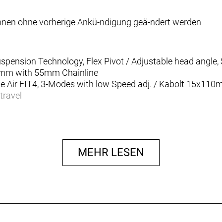
-nnen ohne vorherige Ankü-ndigung geä-ndert werden
ension Technology, Flex Pivot / Adjustable head angle, 
8mm with 55mm Chainline
te Air FIT4, 3-Modes with low Speed adj. / Kabolt 15x110
travel
, SCOTT custom w. travel / geo adj., 3 modes: Lockout-
 Travel 130-90-Lockout / T165X45mm
MEHR LESEN
smission 12 Speed, Wireless Electronic Shift System
ker Controller
 Transmission 10-52
 175mm / 34T
120 4 Piston