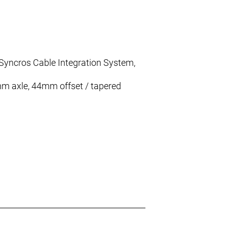
Syncros Cable Integration System,
mm axle, 44mm offset / tapered
Traction Control-Descend, Custom