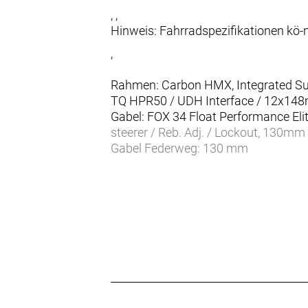
, ,
Hinweis: Fahrradspezifikationen kö
,
Rahmen: Carbon HMX, Integrated Susp
TQ HPR50 / UDH Interface / 12x14
Gabel: FOX 34 Float Performance Eli
steerer / Reb. Adj. / Lockout, 130mm 
Gabel Federweg: 130 mm
Dämpfer: FOX NUDE 5T EVOL Trunnion
large Air volume / DPS / Reb. Adj.,
Dämpfer Federweg: 130 mm
Schaltwerk: SRAM GX Eagle AXS Tran
Schalthebel: SRAM GX Eagle AXS Roc
Anzahl Gänge: 12
Zahnkranz: SRAM GX Eagle XS 1275
Kette/Riemen:
Kurbelsatz: FSA Carbon crankset /
Bremsen vorne: Shimano XT / BR-M8