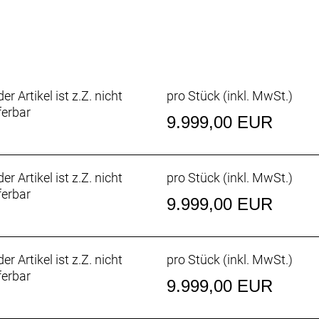
8120 4 Piston
 180mm
L 180mm
-30 CL, F: 15x110mm, R: 12x148mm, 30mm Tubeless ready r
 T30 and T25 Tools
er Artikel ist z.Z. nicht
pro Stück (inkl. MwSt.)
l 29x2.4´´ EVO, Super Race / TLE / 67EPI / Addix Speed S
ferbar
ll 29x2.4´´ EVO, Super Race / TLE / 67EPI / Addix Speed 
9.999,00 EUR
djust & Cable Routing HS System, Stainless, +-0.6° head 
er Artikel ist z.Z. nicht
pro Stück (inkl. MwSt.)
on, 0° rise / back sweep 8° / mini Rise / 760mm
ferbar
-on grips
9.999,00 EUR
itanium rails
 Post, 31.6mm / S size 125mm / M size 140mm, L size 1
50Nm max Torque / EU: 25kmh / US: 20mph
er Artikel ist z.Z. nicht
pro Stück (inkl. MwSt.)
ferbar
9.999,00 EUR
/ Dedicated Smartphone app