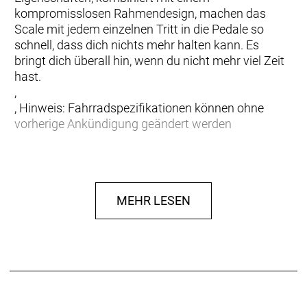
kompromisslosen Rahmendesign, machen das
Scale mit jedem einzelnen Tritt in die Pedale so
schnell, dass dich nichts mehr halten kann. Es
bringt dich überall hin, wenn du nicht mehr viel Zeit
hast.
,
, Hinweis: Fahrradspezifikationen können ohne
vorherige Ankündigung geändert werden
Rahmen: Scale Carbon HMF, Adjustable head angle
/ Syncros Cable Integration System, Advanced
Shock & Standing Damping System, BB92 / UDH
MEHR LESEN
Interface / 12x148mm with 55mm Chainline
Gabel: RockShox SID SL RL Air, 15x110mm Maxle
Stealth / 44mm offset / Tapered steerer, Lockout /
Reb. Adj. / 100mm travel
Gabel Federweg: 100 mm
Schaltwerk: Shimano XT RD-M8100 SGS, Shadow
Plus / 12 Speed