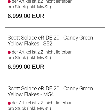
der Artikel ist z.Z. nicht lieferbar
Race, TL-Easy, Fold, 700x38C
pro Stück (inkl. MwSt.)
Steuersatz: Acros AIF-1135
Lenker: Syncros Creston 1.0 Compact, Carbon
6.999,00 EUR
Vorbau: Syncros Creston 2.0 Compact, Alloy
Sattel: Syncros Belcarra Regular 1.0
Sattelstütze: Syncros Duncan SL Aero
Motor: TQ HPR50 Mid Motor drive 50Nm max
Scott Solace eRIDE 20 - Candy Green
Torque / EU: 25kmh / US: 28mph
Yellow Flakes - S52
Batterie: TQ Internal 360Wh
der Artikel ist z.Z. nicht lieferbar
Batteriekapazität: 360 Wh
pro Stück (inkl. MwSt.)
Ladegerät: TQ Internal 360Wh
Display: TQ HPR, Bluetooth / ANT+ / Dedicated
6.999,00 EUR
Smartphone app / DI2
Empfehlung Mindestgröße: 175 cm
Empfehlung Maximalgröße: 185 cm
Scott Solace eRIDE 20 - Candy Green
Yellow Flakes - M54
der Artikel ist z.Z. nicht lieferbar
pro Stück (inkl. MwSt.)