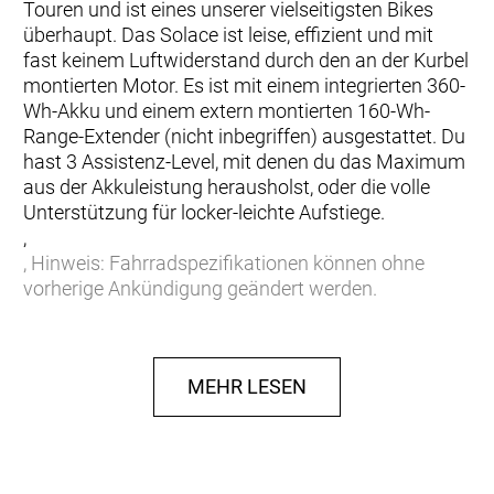
Touren und ist eines unserer vielseitigsten Bikes
überhaupt. Das Solace ist leise, effizient und mit
fast keinem Luftwiderstand durch den an der Kurbel
montierten Motor. Es ist mit einem integrierten 360-
Wh-Akku und einem extern montierten 160-Wh-
Range-Extender (nicht inbegriffen) ausgestattet. Du
hast 3 Assistenz-Level, mit denen du das Maximum
aus der Akkuleistung herausholst, oder die volle
Unterstützung für locker-leichte Aufstiege.
,
, Hinweis: Fahrradspezifikationen können ohne
vorherige Ankündigung geändert werden.
Rahmen: Solace eRIDE Disc HMX, eEndurance
geometry / Replaceable Derailleur Hanger, Fully
MEHR LESEN
Internal cable routing, Range Extender Ready
Gabel: Solace eRIDE HMX Flatmount Disc, 1 1/4´´-1
1/2´´ Excentric Carbon steerer
Schaltwerk: Shimano Ultegra Di2 RD-R8150-SS, 24
Speed Electronic Shift System