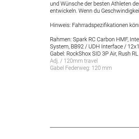
und Wünsche der besten Athleten der
entwickeln. Wenn du Geschwindigkeit 
Hinweis: Fahrradspezifikationen kö
Rahmen: Spark RC Carbon HMF, Integr
System, BB92 / UDH Interface / 12
Gabel: RockShox SID 3P Air, Rush R
Adj. / 120mm travel
Gabel Federweg: 120 mm
Dämpfer: RockShox NUDE 5 RL3 Trunn
Air / Reb. Adj. / Travel 120-80-Loc
Dämpfer Federweg: 120 mm
Schaltwerk: SRAM S1000 Eagle AXS T
Schalthebel: SRAM AXS Pod Controll
Anzahl Gänge: 12
Zahnkranz: SRAM Eagle XS 1270 Tr
Kette/Riemen:
Kurbelsatz: SRAM S1000 Eagle Tran