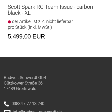
Scott Spark RC Team Issue - carbon
black - XL
der Artikel ist z.Z. nicht lieferbar
pro Stück (inkl. MwSt.)
5.499,00 EUR
Radwelt Schwerdt GbR
Gützkower Straße 36
17489 Greifswald
03834 / 77 13 240
info@radwelt-schwerdt.de