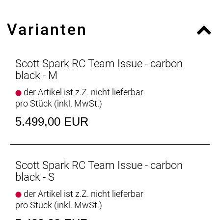
Mode Damper, 15x110mm Maxle Stealth / 44mm
offset / Tapered steerer, Lockout / Reb. Adj. /
Varianten
120mm travel
Gabel Federweg: 120 mm
Dämpfer: RockShox NUDE 5 RL3 Trunnion, SCOTT
custom w. travel / geo adj., 3 modes: Lockout-
Scott Spark RC Team Issue - carbon
Traction Control-Descend, Debon Air / Reb. Adj. /
black - M
Travel 120-80-Lockout / T165X45mm
der Artikel ist z.Z. nicht lieferbar
Dämpfer Federweg: 120 mm
pro Stück (inkl. MwSt.)
Schaltwerk: SRAM GX Eagle AXS Transmission 12
Speed, Wireless Electronic Shift System
5.499,00 EUR
Schalthebel: SRAM AXS Pod Controller
Anzahl Gänge: 12
Zahnkranz: SRAM GX Eagle XS 1275 Transmission
10-52
Scott Spark RC Team Issue - carbon
Kette/Riemen:
black - S
Kurbelsatz: SRAM GX Eagle Transmission, DUB /
der Artikel ist z.Z. nicht lieferbar
55mm CL / 34T
pro Stück (inkl. MwSt.)
Innenlager: SRAM DUB PF 92 MTB Wide / shell
41x92mm