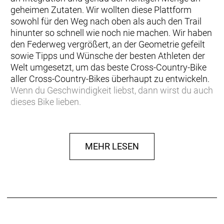
geheimen Zutaten. Wir wollten diese Plattform
sowohl für den Weg nach oben als auch den Trail
hinunter so schnell wie noch nie machen. Wir haben
den Federweg vergrößert, an der Geometrie gefeilt
sowie Tipps und Wünsche der besten Athleten der
Welt umgesetzt, um das beste Cross-Country-Bike
aller Cross-Country-Bikes überhaupt zu entwickeln.
Wenn du Geschwindigkeit liebst, dann wirst du auch
dieses Bike lieben.
Hinweis: Fahrradspezifikationen können ohne
vorherige Ankündigung geändert werden
MEHR LESEN
Rahmen: Spark RC Carbon HMF, Integrated
Suspension Technology, Flex Pivot / Adjustable
head angle, Syncros Cable Integration System,
BB92 / UDH Interface / 12x148mm with 55mm
Chainline
Gabel: RockShox SID Select 3P Air, Charger RL 3-