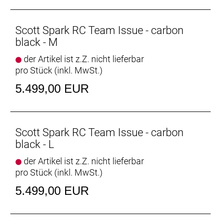
Griffe: Syncros Performance XC lock-on grips
Remote System: SCOTT TwinLoc Technology, 3
Suspension modes
Scott Spark RC Team Issue - carbon
Sattel: Syncros Belcarra Regular 1.5, Titanium rails
black - M
Sattelstütze: Syncros Duncan Dropper Post 1.5XC /
der Artikel ist z.Z. nicht lieferbar
31.6mm, all sizes 100mm
pro Stück (inkl. MwSt.)
Gewicht: 11,8 kg
Zulässiges Gesamtgewicht: 128 kg
5.499,00 EUR
Scott Spark RC Team Issue - carbon
black - L
der Artikel ist z.Z. nicht lieferbar
pro Stück (inkl. MwSt.)
5.499,00 EUR