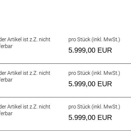
4 Piston Disc
 4 Piston Disc
T66 / 6 Bolt / 180mm
T66 / 6 Bolt / 180mm
30 6 Bolt, F: 15x110mm, R: 12x148mm, 30mm Tubeless read
er Artikel ist z.Z. nicht
pro Stück (inkl. MwSt.)
 T30 and T25 Tools
ferbar
 2.4WT´´ / 60TPI Foldable, Tubeless Ready / EXO 3C maxx 
5.999,00 EUR
/ 2.4WT´´ / 60TPI Foldable, Tubeless Ready / EXO 3C maxx
adjust & Cable Routing HS System, +-0.6° head angle adj
er Artikel ist z.Z. nicht
pro Stück (inkl. MwSt.)
on, 0° rise / back sweep 8° / mini Rise / 780mm
ferbar
ips
5.999,00 EUR
er Post 1.5, 31.6mm / S size 125mm / M size 140mm / L
nology, Rear Suspension & Dropper Remote, 3 Rear Suspe
er Artikel ist z.Z. nicht
pro Stück (inkl. MwSt.)
ferbar
5.999,00 EUR