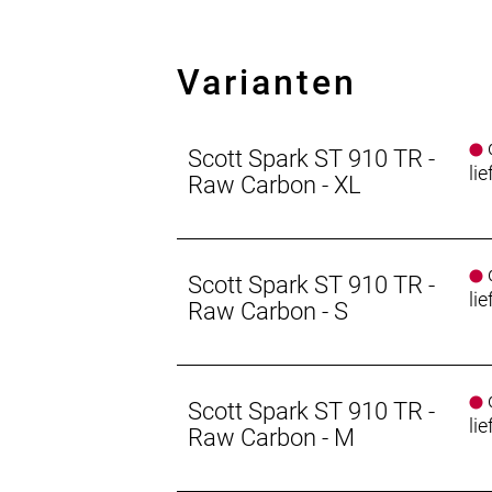
Bremsen vorne: Shimano SLX M7120 
Bremsen hinten: Shimano SLX M7120
Bremsscheibe vorne: Shimano SM-R
Varianten
Bremsscheibe hinten: Shimano SM-R
Laufradsatz: Syncros Silverton 2.5-
d
w/Removable Lever, with 6mm Allen,
Scott Spark ST 910 TR -
lie
Bereifung vorne: Maxxis Dissector /
Raw Carbon - XL
Bereifung hinten: Maxxis Dissector 
Schutzbleche: Syncros Fork Fender
Steuersatz: Syncros - Acros Angle 
d
Lenker: Syncros Fraser iC SL DC Carb
Scott Spark ST 910 TR -
lie
Griffe: Syncros Endurance lock-on gr
Raw Carbon - S
Sattel: Syncros Tofino 2.5 Regular
Sattelstütze: Syncros Duncan Dropp
Lenkerfernbedienung: TracLoc Tech
d
Empfehlung Mindestgröße: 160 cm
Scott Spark ST 910 TR -
lie
Empfehlung Maximalgröße: 170 cm
Raw Carbon - M