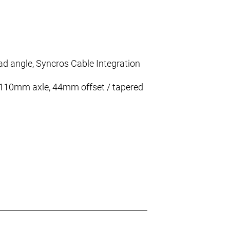
d angle, Syncros Cable Integration
5x110mm axle, 44mm offset / tapered
 3 modes: Climb-Traction Control-