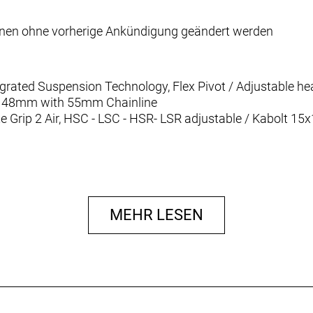
nnen ohne vorherige Ankündigung geändert werden
ated Suspension Technology, Flex Pivot / Adjustable hea
x148mm with 55mm Chainline
te Grip 2 Air, HSC - LSC - HSR- LSR adjustable / Kabolt 1
Piggy Back Trunnion, SCOTT custom w. travel / geo adj.,
 Comp & Reb. Adj., Travel 120-80-Climb / T165X45mm
MEHR LESEN
smission 12 Speed, Wireless Electronic Shift System
ker Controller
 Transmission 10-52
ssion, DUB / 55mm CL / 32T
ide / shell 41x92mm