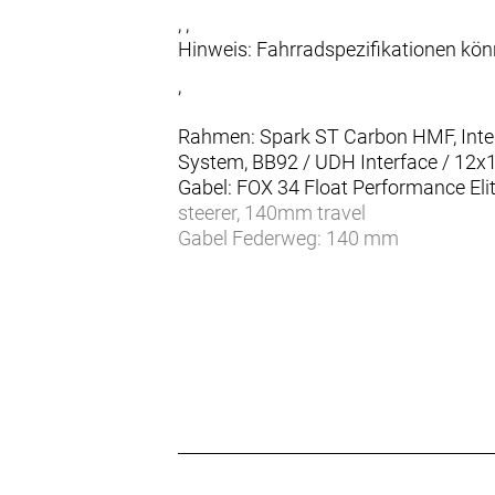
, ,
Hinweis: Fahrradspezifikationen kö
,
Rahmen: Spark ST Carbon HMF, Integr
System, BB92 / UDH Interface / 12
Gabel: FOX 34 Float Performance Eli
steerer, 140mm travel
Gabel Federweg: 140 mm
Dämpfer: FOX FLOAT X NUDE PE EVOL 
Descend, Custom large Air volume /
Dämpfer Federweg: 120 mm
Schaltwerk: SRAM GX Eagle AXS Tran
Schalthebel: SRAM GX Eagle AXS Roc
Anzahl Gänge: 12
Zahnkranz: SRAM GX Eagle XS 1275
Kette/Riemen:
Kurbelsatz: SRAM GX Eagle Transmi
Innenlager: SRAM DUB PF 92 MTB W