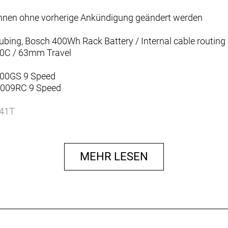
können ohne vorherige Ankündigung geändert werden
bing, Bosch 400Wh Rack Battery / Internal cable routing
0C / 63mm Travel
00GS 9 Speed
0009RC 9 Speed
-41T
isc
MEHR LESEN
Disc
r 180mm
or 160mm
BAL 32H QR CL
300HMBZ 32H QR CL