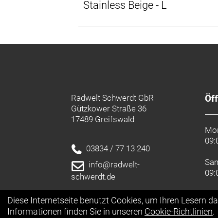
Stainless Beige - L
Empfehlung Mindestgröße: 160 cm
Empfehlung Maximalgröße: 170 cm
Radwelt Schwerdt GbR
Öf
Gützkower Straße 36
17489 Greifswald
Mon
09:
03834 / 77 13 240
Sa
info@radwelt-
09:
schwerdt.de
Diese Internetseite benutzt Cookies, um Ihren Lesern d
Informationen finden Sie in unseren
Cookie-Richtlinien
.