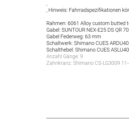
,
, Hinweis: Fahrradspezifikationen 
Rahmen: 6061 Alloy custom butted tu
Gabel: SUNTOUR NEX-E25 DS QR 70
Gabel Federweg: 63 mm
Schaltwerk: Shimano CUES ARDU40
Schalthebel: Shimano CUES ASLU4
Anzahl Gänge: 9
Zahnkranz: Shimano CS-LG3009 11
Kette/Riemen:
Kurbelsatz: Miranda 172, 5mm
Bremsen vorne: Shimano BR-M200 D
Bremsen hinten: Shimano BR-M200 
Bremsscheibe vorne: SM-RT10 roto
Bremsscheibe hinten: SM-RT10 rot
Felgen: Cross X17 Disc 32h
Vorderradnabe: Shimano HB-QC300
Hinterradnabe: Shimano FH-FHQC