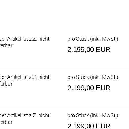
: 13G
 Active Plus 700x50c
r Active Plus 700x50c
 fenders
fort
er Artikel ist z.Z. nicht
pro Stück (inkl. MwSt.)
ferbar
2.199,00 EUR
 / 350mm
ing clamp
er Artikel ist z.Z. nicht
pro Stück (inkl. MwSt.)
ferbar
2.199,00 EUR
 Battery Lock
h
er Artikel ist z.Z. nicht
pro Stück (inkl. MwSt.)
Wh
ferbar
2.199,00 EUR