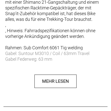
mit einer Shimano 21-Gangschaltung und einem
spezifischen Racktime-Gepäckträger, der mit
Snap'it-Zubehör kompatibel ist, hat dieses Bike
alles, was du für eine Trekking-Tour brauchst.
,
, Hinweis: Fahrradspezifikationen können ohne
vorherige Ankündigung geändert werden.
Rahmen: Sub Comfort 6061 Tig welding
Gabel: Suntour M3010 / Coil / 63mm Travel
Gabel Federweg: 63 mm
Schaltwerk: Shimano RD-TX800-SGS 7 Speed
Schalthebel: Shimano ST-EF41
Anzahl Gänge: 21
MEHR LESEN
Umwerfer: Shimano Altus FD-TY601
Zahnkranz: Shimano CS-HG200-7 12-28T Black
Kette/Riemen:
Kurbelsatz: Shimano FC-TY301 C Black 48x38x28T
Innenlager: VP-BC73C
Bremsen vorne: Promax TX123