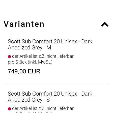
Bremsen hinten: Promax TX123
Bremshebel vorne: Shimano ST-EF41
Bremshebel hinten: Shimano ST-EF41
Varianten
Felgen: Cross X14, 32h
Vorderradnabe: Shimano DH-C3000 Dynamo 32h
Hinterradnabe: Shimano FH-TY500 32h
Speichen: Pillar Steel 14G
Scott Sub Comfort 20 Unisex - Dark
Bereifung hinten: Schwalbe Road Cruiser 700x47c
Anodized Grey - M
Schutzbleche: Curana extruded wide fender
der Artikel ist z.Z. nicht lieferbar
Steuersatz: GW semi integrated
pro Stück (inkl. MwSt.)
Lenker: HL NR-AL-16 W: 610mm Comfort
Vorbau: Syncros UC3.0 adjustable
749,00 EUR
Sattel: Syncros Capilano
Sattelstütze: Syncros UC3.0 / 31.6mm
Pedale: Syncros SP-827
Gepäckträger: Racktime Standit w/ spring clamp
Scott Sub Comfort 20 Unisex - Dark
SnapIt 2.0
Anodized Grey - S
Ständer: Ursus Mooi kickstand
der Artikel ist z.Z. nicht lieferbar
Scheinwerfer: Axa Compactline 35