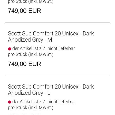
pro Stück (inkl. MwSt.)
Rücklicht: Axa Juno
Empfehlung Mindestgröße: 160 cm
749,00 EUR
Empfehlung Maximalgröße: 170 cm
Scott Sub Comfort 20 Unisex - Dark
Anodized Grey - M
der Artikel ist z.Z. nicht lieferbar
pro Stück (inkl. MwSt.)
749,00 EUR
Scott Sub Comfort 20 Unisex - Dark
Anodized Grey - L
der Artikel ist z.Z. nicht lieferbar
pro Stück (inkl. MwSt.)