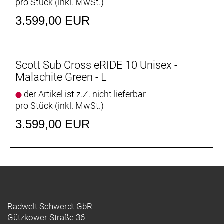
pro Stück (inkl. MwSt.)
Motor: Bosch Performance CX BES3s, EU: 25kmh /
US: 20mph
3.599,00 EUR
Batterie: 625Wh PowerTube Battery
Batteriekapazität: 625 Wh
Ladegerät: 625Wh PowerTube Battery
Display: Intuvia 100 Display
Scott Sub Cross eRIDE 10 Unisex -
Empfehlung Mindestgröße: 150 cm
Malachite Green - L
Empfehlung Maximalgröße: 160 cm
der Artikel ist z.Z. nicht lieferbar
pro Stück (inkl. MwSt.)
3.599,00 EUR
Radwelt Schwerdt GbR
Gützkower Straße 36