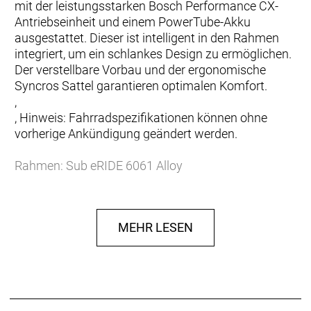
mit der leistungsstarken Bosch Performance CX-
Antriebseinheit und einem PowerTube-Akku
ausgestattet. Dieser ist intelligent in den Rahmen
integriert, um ein schlankes Design zu ermöglichen.
Der verstellbare Vorbau und der ergonomische
Syncros Sattel garantieren optimalen Komfort.
,
, Hinweis: Fahrradspezifikationen können ohne
vorherige Ankündigung geändert werden.
Rahmen: Sub eRIDE 6061 Alloy
Gabel: SUNTOUR NVX 30 NLO DS QR 700C
TAPERED / 63mm Travel
Gabel Federweg: 63 mm
MEHR LESEN
Schaltwerk: Shimano Deore RD M5120SGS 10
Speed
Schalthebel: Shimano Deore SL-M4100 10 Speed
Anzahl Gänge: 10
Zahnkranz: Shimano CSM4100 11-42T
Kette/Riemen: