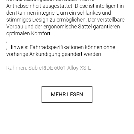
Antriebseinheit ausgestattet. Diese ist intelligent in
den Rahmen integriert, um ein schlankes und
stimmiges Design zu ermöglichen. Der verstellbare
Vorbau und der ergonomische Sattel garantieren
optimalen Komfort.
,
, Hinweis: Fahrradspezifikationen können ohne
vorherige Ankündigung geändert werden
Rahmen: Sub eRIDE 6061 Alloy XS-L
Gabel: SUNTOUR NVX 30 NLO DS QR 700C
TAPERED / 63mm Travel
Gabel Federweg: 63 mm
MEHR LESEN
Schaltwerk: Shimano CUES ARDU4000GS 9 Speed
Schalthebel: Shimano CUES ASLU40009RC 9
Speed
Anzahl Gänge: 9
Zahnkranz: Shimano CS-LG3009 11-41T
Kette/Riemen: