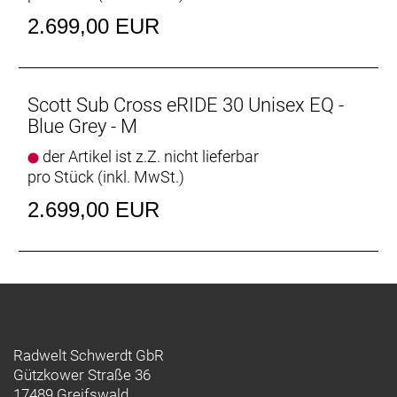
Batterie: 400Wh PowerTube Battery
2.699,00 EUR
Batteriekapazität: 400 Wh
Ladegerät: 400Wh PowerTube Battery
Display: Purion Display
Empfehlung Mindestgröße: 180 cm
Scott Sub Cross eRIDE 30 Unisex EQ -
Empfehlung Maximalgröße: 190 cm
Blue Grey - M
der Artikel ist z.Z. nicht lieferbar
pro Stück (inkl. MwSt.)
2.699,00 EUR
Radwelt Schwerdt GbR
Gützkower Straße 36
17489 Greifswald