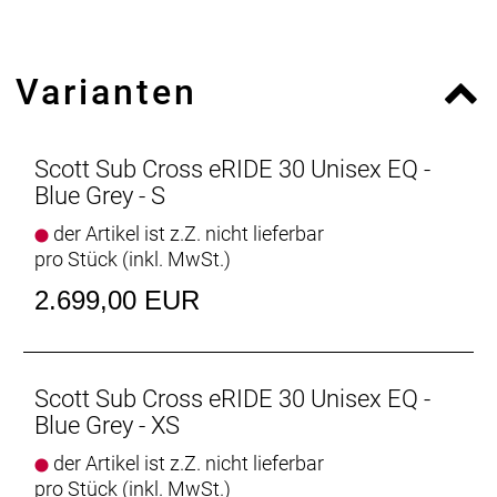
Kurbelsatz: Miranda 172, 5mm
Bremsen vorne: Shimano BR-M200 Disc
Bremsen hinten: Shimano BR-M200 Disc
Varianten
Bremsscheibe vorne: SM-RT10 rotor 180mm
Bremsscheibe hinten: SM-RT10 rotor 160mm
Felgen: Cross X17 Disc 32h
Vorderradnabe: Shimano HBMT200B 32H QR CL
Scott Sub Cross eRIDE 30 Unisex EQ -
Hinterradnabe: Shimano FHQC400HMBZB 32H QR
Blue Grey - S
CL
der Artikel ist z.Z. nicht lieferbar
Speichen: BLACK spokes * F: 14G / R: 13G
pro Stück (inkl. MwSt.)
Bereifung hinten: Schwalbe Smart Sam 29x2.25
Steuersatz: GW semi integrated
2.699,00 EUR
Lenker: Syncros UC3.0 680mm / Rise 12mm /
backsweep 15°
Vorbau: Syncros UC 3.0 adjustable
Sattel: Syncros Capilano
Scott Sub Cross eRIDE 30 Unisex EQ -
Sattelstütze: Syncros 3.0 / 31.6mm / 350mm
Blue Grey - XS
Pedale: VPE-506
der Artikel ist z.Z. nicht lieferbar
Ständer: Ursus Mooi Central kickstand
pro Stück (inkl. MwSt.)
Motor: Bosch Active, EU: 25kmh