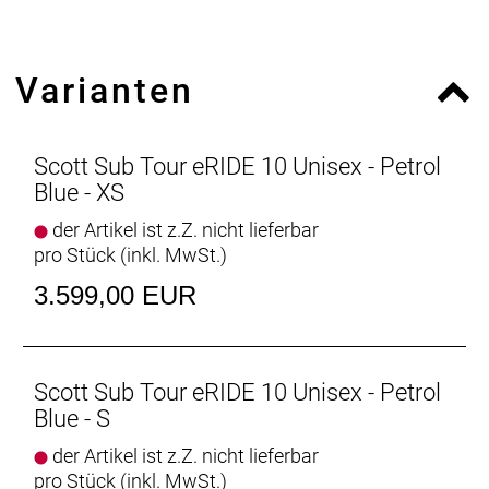
Bremsen vorne: Shimano BR-M200 Disc
Bremsen hinten: Shimano BR-M200 Disc
Bremsscheibe vorne: SM-RT10 rotor 180mm
Varianten
Bremsscheibe hinten: SM-RT10 rotor 160mm
Felgen: Cross X17 Disc 32h
Vorderradnabe: Shimano HBMT200B 32H QR CL
Hinterradnabe: Shimano FHRM35BZBL5 32H QR
Scott Sub Tour eRIDE 10 Unisex - Petrol
CL
Blue - XS
Speichen: BLACK spokes * F: 14G / R: 13G
der Artikel ist z.Z. nicht lieferbar
Bereifung vorne: Schwalbe Energizer Plus Tour
pro Stück (inkl. MwSt.)
700x55c
Bereifung hinten: Schwalbe Energizer Plus Tour
3.599,00 EUR
700x55c
Schutzbleche: Curana wide extruded fenders
Steuersatz: GW semi integrated
Lenker: Syncros UC3.0 680mm / Rise 12mm /
Scott Sub Tour eRIDE 10 Unisex - Petrol
backsweep 15°
Blue - S
Vorbau: Syncros UC 3.0 adjustable
der Artikel ist z.Z. nicht lieferbar
Sattel: Syncros Capilano
pro Stück (inkl. MwSt.)
Sattelstütze: Syncros 3.0 / 31.6mm / 350mm