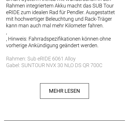
Rahmen integriertem Akku macht das SUB Tour
eRIDE zum idealen Rad für Pendler. Ausgestattet
mit hochwertiger Beleuchtung und Rack-Träger
kann man auch mal mehr Kilometer fahren.
,
, Hinweis: Fahrradspezifikationen können ohne
vorherige Ankündigung geändert werden.
Rahmen: Sub eRIDE 6061 Alloy
Gabel: SUNTOUR NVX 30 NLO DS QR 700C
TAPERED / 63mm Travel
Gabel Federweg: 63 mm
Schaltwerk: Shimano Deore RD M5120SGS 10
MEHR LESEN
Speed
Schalthebel: Shimano Deore SL-M4100 10 Speed
Anzahl Gänge: 10
Zahnkranz: Shimano CSM4100 11-42T
Kette/Riemen:
Kurbelsatz: Miranda 172,5mm