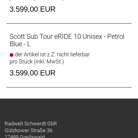
Pedale: Syncros SP-828
3.599,00 EUR
Gepäckträger: Racktime w/ spring clamp SnapIt 2.0
Ständer: Ursus Mooi Central kickstand
Scheinwerfer: Lezyne Hecto 70LUX 210LUMEN
Rücklicht: Superbright
Scott Sub Tour eRIDE 10 Unisex - Petrol
Schloss: Abus 5755L ART approved / Battery Lock
Blue - L
Motor: Bosch Perfomance BES3
der Artikel ist z.Z. nicht lieferbar
Batterie: PowerTube 625Wh
pro Stück (inkl. MwSt.)
Batteriekapazität: 625 Wh
Ladegerät: PowerTube 625Wh
3.599,00 EUR
Display: Intuvia 100 Display
Empfehlung Mindestgröße: 170 cm
Empfehlung Maximalgröße: 180 cm
Radwelt Schwerdt GbR
Gützkower Straße 36
17489 Greifswald