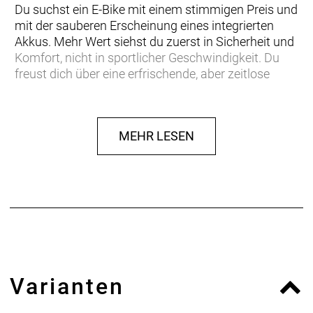
Du suchst ein E-Bike mit einem stimmigen Preis und
mit der sauberen Erscheinung eines integrierten
Akkus. Mehr Wert siehst du zuerst in Sicherheit und
Komfort, nicht in sportlicher Geschwindigkeit. Du
freust dich über eine erfrischende, aber zeitlose
Optik.
Der Bosch Performance-Motor findet den optimalen
MEHR LESEN
Kompromiss aus Beschleunigung und Handling. Die
E-Bike spezifische Nexus 5-Schaltnabe erlaubt mehr
Leistung undstimmt die Gänge besser auf die
Anforderungen eines E-Bikes ab. Die Reichweite
bestimmst du selbst: Das Beryll Deluxe lässt dir bei
der Akku-Größe die freie Wahl. In der Version RT
stärkt ein wartungsfreier Rücktritt deine
Bremsfähigkeit.
Varianten
Einen externen Akku zu integrieren - das ist nicht
skurril, sondern clever. Besseres Handling, weniger