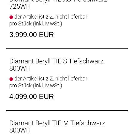
stoßgeschützt - bis zu einem Limit von 25kg.
725WH
- Das Rahmenschloss ist schon dabei. Clever
der Artikel ist z.Z. nicht lieferbar
mitgedacht: Du nutzt dafür den gleichen Schlüssel
pro Stück (inkl. MwSt.)
wie für deinen E-Bike-Akku.
3.999,00 EUR
Geschlecht: Damen
Rahmen: Alpha Smooth Aluminium, Removable
Integrated Battery, interne Zugführung,
Diamant Beryll TIE S Tiefschwarz
Motor Armor, Post Mount-
800WH
Scheibenbremsaufnahme, 135 x 5 mm
der Artikel ist z.Z. nicht lieferbar
Schnellspannachse
pro Stück (inkl. MwSt.)
Rahmengröße: L
4.099,00 EUR
Rahmenmaterial: Aluminium
Gangschaltung: Shimano Nexus 5-Gang-
Diamant Beryll TIE M Tiefschwarz
Nabenschaltung mit Centerlock-
800WH