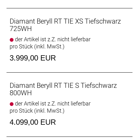
Schutzblech: SKS, Kunststoff, hinten // SKS,
Kunststoff, vorn
Diamant Beryll RT TIE XS Tiefschwarz
Rücklicht: Spanninga SOLO for e-bike, LED
725WH
der Artikel ist z.Z. nicht lieferbar
Vorderlicht: Herrmans H-Black MR4-E, 120lumen,
pro Stück (inkl. MwSt.)
40lux, LED
3.999,00 EUR
Akku: Bosch Powerpack 545 / 725, Smart System
Akkuposition: Gepäckträger
Diamant Beryll RT TIE S Tiefschwarz
Motor: Bosch Performance Line, 250 W, 75 Nm,
800WH
25 km/h
der Artikel ist z.Z. nicht lieferbar
pro Stück (inkl. MwSt.)
Motorposition: Tretlager
4.099,00 EUR
Display: Bosch Intuvia 100, smart system