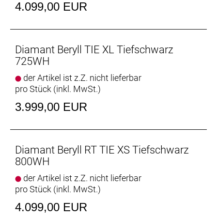
Lenkerband Griffe: Herrmans Clik, ergonomisch, mit
4.099,00 EUR
Klemmung // Herrmans Clik, ergonomisch, mit
Klemmung
Sattel: Selle Royal Nuvola
Diamant Beryll TIE XL Tiefschwarz
725WH
Sattelstütze: Aluminium, gefedert, 31,6 mm,
der Artikel ist z.Z. nicht lieferbar
300 mm Länge
pro Stück (inkl. MwSt.)
Räder: Bontrager Connection, Hohlkammerfelge, 32-
3.999,00 EUR
Loch, 20 mm Innenweite, Presta-Ventil
Shimano QC300, Centerlock
Shimano Nexus 5-Gang-Nabenschaltung mit
Centerlock-Bremsscheibenaufnahme und
Diamant Beryll RT TIE XS Tiefschwarz
Rücktrittbremse, 32-Loch
800WH
der Artikel ist z.Z. nicht lieferbar
Gepäckträger: MIK-Gepäckträger aus Aluminium
pro Stück (inkl. MwSt.)
Ständer: Pletscher Comp Flex 18
4.099,00 EUR