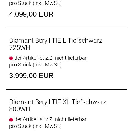
pro Stück (inkl. MwSt.)
Federvorspannung, 100-mm-Schnellspannachse,
60 mm Federweg
4.099,00 EUR
Kurbelsatz: ProWheel, Aluminium, 175 mm
Kurbelarmlänge
Diamant Beryll TIE L Tiefschwarz
Kassette: Shimano C7000 Ritzel für Nexus, 27 Z.
725WH
der Artikel ist z.Z. nicht lieferbar
Kette: Shimano HG40, 6/7/8fach
pro Stück (inkl. MwSt.)
Steuersatz: Integrated, sealed cartridge bearing, 1-
3.999,00 EUR
1/8" top, 1.5" bottom
Lenker: Aluminium, 31,8 mm Klemmung, 25 mm
Rise, 630 mm Breite
Diamant Beryll TIE XL Tiefschwarz
800WH
Lenkervorbau: Bontrager Aluminium, 31,8 mm,
der Artikel ist z.Z. nicht lieferbar
verstellbar, Blendr-kompatibel
pro Stück (inkl. MwSt.)