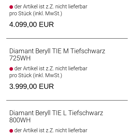
Bremsscheibenaufnahme und Rücktrittbremse, 32-
der Artikel ist z.Z. nicht lieferbar
Loch
pro Stück (inkl. MwSt.)
Anzahl Gänge: 1
4.099,00 EUR
Schalthebel: Shimano Nexus C7000, 5fach
Hinterradbremse: Hydraulische Scheibenbremse
Diamant Beryll TIE M Tiefschwarz
Shimano MT200 // Hydraulische Scheibenbremse
725WH
Shimano MT200
der Artikel ist z.Z. nicht lieferbar
Shimano RT30, Centerlock-Scheibenaufnahme,
pro Stück (inkl. MwSt.)
180 mm // Shimano RTC60, 6-Loch, 160 mm
3.999,00 EUR
Vorderradbremse: Hydraulische Scheibenbremse
Shimano MT200 // Hydraulische Scheibenbremse
Shimano MT200
Shimano RT30, Centerlock-Scheibenaufnahme,
Diamant Beryll TIE L Tiefschwarz
180 mm // Shimano RTC60, 6-Loch, 160 mm
800WH
der Artikel ist z.Z. nicht lieferbar
Gabel: SR Suntour NVX30, Spiralfeder, verstellbare