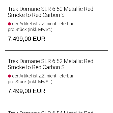
präzisen Schaltperformance der Shimano 105 Di2.
Mit diesem Rennrad bekommst du eine
Trek Domane SLR 6 50 Metallic Red
Ausstattung, die dir in puncto Komfort,
Smoke to Red Carbon S
Zuverlässigkeit und Geschwindigkeit sowohl auf
der Artikel ist z.Z. nicht lieferbar
epischen Ganztagesabenteuern als auch auf
pro Stück (inkl. MwSt.)
hitzigen Gruppenausfahrten und langen Rennen
einen echten Vorteil verschafft.
7.499,00 EUR
- Das hintere IsoSpeed, die integrierten Züge, die
aerodynamischen Kammtail-Rohrprofile und unser
hochleistungsfähiges 800 Series OCLV Carbon
machen das Domane SLR Gen 4 zu einem
Trek Domane SLR 6 52 Metallic Red
hochschnellen, ultraleichten und besonders
Smoke to Red Carbon S
geschmeidigen Rennrad.
der Artikel ist z.Z. nicht lieferbar
- Der drahtlose Shimano 105 Di2-Antrieb hält den
pro Stück (inkl. MwSt.)
Preis niedrig und garantiert schnelle, präzise und
zuverlässige Gangwechsel.
7.499,00 EUR
- Das vibrationsdämpfende IsoSpeed und die
Reifenfreiheit von bis zu 38 mm helfen, ermüdende
Straßenunebenheiten für ein geschmeidigeres und
komfortableres Fahrgefühl zu entschärfen.