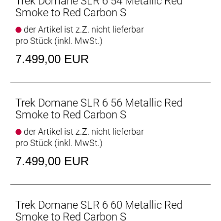
Trek Domane SLR 6 54 Metallic Red
- Ein praktisches internes Staufach bietet
Smoke to Red Carbon S
vielseitigen Platz zur Unterbringung von Werkzeug
der Artikel ist z.Z. nicht lieferbar
und Ausrüstung, während sich am Oberrohr eine
pro Stück (inkl. MwSt.)
Tasche sauber und sicher anschrauben lässt.
- Dieses Bike ist extrem vielseitig und eignet sich
7.499,00 EUR
sowohl für ausgedehnte Ganztagesabenteuer als
auch für gesellige Vereinsausfahrten und schnelle
Rennen.
Trek Domane SLR 6 56 Metallic Red
Der Komfortvorteil
Smoke to Red Carbon S
Das nochmals verfeinerte IsoSpeed schluckt
der Artikel ist z.Z. nicht lieferbar
ermüdende Fahrbahnunebenheiten und spart
pro Stück (inkl. MwSt.)
Gewicht, damit du länger kraftvoller in die Pedale
treten kannst.
7.499,00 EUR
Podium-erprobter Speed
Das neue Domane Carbon ist aufgrund der
aerodynamischen Verbesserungen und seiner
Trek Domane SLR 6 60 Metallic Red
ultraleichten Konstruktion schneller als je zuvor und
Smoke to Red Carbon S