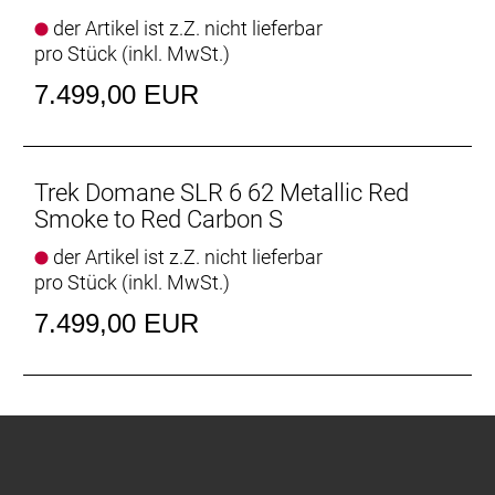
konnte bereits auf den berühmt-berüchtigten
der Artikel ist z.Z. nicht lieferbar
Kopfsteinpflasterpassagen von Paris-Roubaix einen
pro Stück (inkl. MwSt.)
Sieg eingefahren.
7.499,00 EUR
Leichter als je zuvor
Unser bestes und leichtestes 800 Series OCLV
Carbon sowie eine neue gewichtsoptimierte
Konstruktion machen es zu unserem leichtesten
Trek Domane SLR 6 62 Metallic Red
Domane SLR Disc aller Zeiten.
Smoke to Red Carbon S
der Artikel ist z.Z. nicht lieferbar
Vielseitige Reifenfreiheit
pro Stück (inkl. MwSt.)
Ausgestattet ist es mit schnell rollenden 32 mm
breiten Reifen, aber dank der Reifenfreiheit bis 38-
7.499,00 EUR
mm-Reifen kannst du von glattem Asphalt bis
leichtem Schotter alles unter die Räder nehmen.
Interne Aufbewahrung
Dank im Unterrohr integriertem Staufach und
Aufnahmepunkten am Oberrohr hast du auf deinen
Ganztagestouren stets genug Stauraum zur