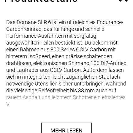
Das Domane SLR 6 ist ein ultraleichtes Endurance-
Carbonrennrad, das für lange und schnelle
Performance-Ausfahrten mit sorgfältig
ausgewählten Teilen bestückt ist. Du bekommst
einen Rahmen aus 800 Series OCLV Carbon mit
hinterem IsoSpeed, einen präzise schaltenden
drahtlosen, elektronischen Shimano 105 Di2-Antrieb
und Laufräder aus OCLV Carbon. Außerdem lassen
sich im integrierten, leicht zugänglichen Staufach
notwendige Utensilien sicher unterbringen, während
die vielseitige Reifenfreiheit bis 38 mm auch auf
rauem Asphalt und leichtem Schotter ein effizientes
V
… du auf der Suche nach einem Bike mit echten
Komfortvorteilen bist, das sich auf
MEHR LESEN
Gruppenausfahrten wohlfühlt, lange Renntage