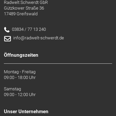
Radwelt Schwerdt GbR
Verfügung.
Gützkower Straße 36
17489 Greifswald
Raffinierte Integration
Das Domane mit seiner verborgenen
Zug-/Leitungsführung und der verborgenen
03834 / 77 13 240
Sattelstützenklemmung zeichnet durch eine noch
info@radwelt-schwerdt.de
nie dagewesene Integration aus.
Geschlecht: Uni
Öffnungszeiten
Rahmen: Frame: CARBON
Montag - Freitag
Rahmengröße: 58
09:00 - 18:00 Uhr
Rahmenmaterial: Carbon
Samstag
09:00 - 12:00 Uhr
Gangschaltung: Shimano 105 R7150 Di2, 36 Z. an
größtem Ritzel
Unser Unternehmen