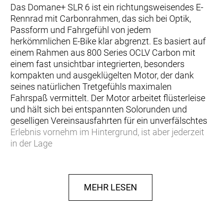
Das Domane+ SLR 6 ist ein richtungsweisendes E-
Rennrad mit Carbonrahmen, das sich bei Optik,
Passform und Fahrgefühl von jedem
herkömmlichen E-Bike klar abgrenzt. Es basiert auf
einem Rahmen aus 800 Series OCLV Carbon mit
einem fast unsichtbar integrierten, besonders
kompakten und ausgeklügelten Motor, der dank
seines natürlichen Tretgefühls maximalen
Fahrspaß vermittelt. Der Motor arbeitet flüsterleise
und hält sich bei entspannten Solorunden und
geselligen Vereinsausfahrten für ein unverfälschtes
Erlebnis vornehm im Hintergrund, ist aber jederzeit
in der Lage
… du ein hochwertiges E-Rennrad aus Carbon
suchst, das superleicht, superdezent und superleise
MEHR LESEN
ist. Vielseitigkeit ist dir wichtig, und du möchtest von
Asphalt bis Schotter alle erdenklichen Untergründe
unter die Räder nehmen. Außerdem möchtest du