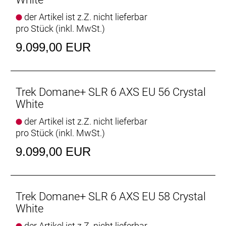
dezenteste elektrische Antriebssystem auf dem
der Artikel ist z.Z. nicht lieferbar
Markt sorgen für eine Extraportion Vortrieb, ohne in
pro Stück (inkl. MwSt.)
Sachen Optik und Leistungsfähigkeit Abstriche
machen zu müssen. Die neue drahtlose,
9.099,00 EUR
elektronische SRAM Rival XPLR AXS schaltet
knackig und schnell.
- Der Harmonic Pinring-Motor von TQ arbeitet
beeindruckend diskret, ist kompakt, leicht und
Trek Domane+ SLR 6 AXS EU 56 Crystal
extrem leise und bietet eine kraftvolle Unterstützung
White
bis 25 km/h.
der Artikel ist z.Z. nicht lieferbar
- Der smarte Ladeanschluss, das elegant integrierte
pro Stück (inkl. MwSt.)
Display und die dezente Steuerung sorgen dafür,
dass die cleane Optik eines traditionellen Rennrads
9.099,00 EUR
erhalten bleibt.
- Die Kombination aus stabiler Endurance-
Geometrie und vibrationsdämpfendem hinterem
IsoSpeed sorgt für ein geschmeidigeres und
Trek Domane+ SLR 6 AXS EU 58 Crystal
komfortableres Fahrverhalten.
White
- Für besonders lange Touren kannst du einen
der Artikel ist z.Z. nicht lieferbar