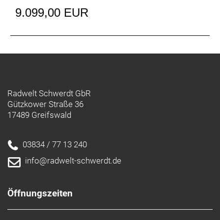
flüsterleise und unterstützt auf unglaublich
9.099,00 EUR
natürliche Weise bis 25 km/h.
Ultraleichtbau
Dank unserem besten und leichtesten 800 Series
OCLV Carbon und einem smarten Rahmendesign ist
das Domane+ SLR unser leichtestes E-Bike aller
Zeiten.
Radwelt Schwerdt GbR
Gützkower Straße 36
Für die Langstrecke geschaffen
17489 Greifswald
Ein im Unterrohr integrierter Akku mit 320 Wh
Kapazität sorgt im Eco-Modus für eine
beeindruckende Reichweite von 95 km.
03834 / 77 13 240
info@radwelt-schwerdt.de
Optionaler Range Extender
Erkunde noch mehr – mit einem optionalen
Range Extender-Akku mit 160 Wh Kapazität, der
Öffnungszeiten
deinen Aktionsradius im Eco-Modus auf bis zu
145 km vergrößert. Das reicht dir immer noch nicht?