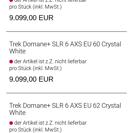
Range Extender-Akku in den Flaschenhalter
pro Stück (inkl. MwSt.)
einsetzen, um deine elektrische Reichweite zu
erhöhen.
9.099,00 EUR
- Ausgestattet ist es mit dem abenteuerbereiten
drahtlosen SRAM Rival XPLR AXS 1x12-Antrieb und
mit 40 mm breiten Gravelreifen für lose
Untergründe.
Trek Domane+ SLR 6 AXS EU 60 Crystal
White
Bereit für Schotter
der Artikel ist z.Z. nicht lieferbar
Das Domane+ SLR eTap kommt mit 40 mm breiten
pro Stück (inkl. MwSt.)
Gravelreifen und einem gravelspezifischen SRAM
XPLR-Antrieb, damit du auch Schotterpisten und
9.099,00 EUR
Feldwege mit jeder Menge Komfort und Vertrauen
in Angriff nehmen kannst.
Kompaktes, leises und kraftvolles E-System
Trek Domane+ SLR 6 AXS EU 62 Crystal
Der Harmonic-Pinring-Motor von TQ ist
White
supereffizient und überzeugt mit einem
der Artikel ist z.Z. nicht lieferbar
herausragenden Verhältnis aus Reichweite, Gewicht
pro Stück (inkl. MwSt.)
und Geschwindigkeit. Er ist ultrakompakt und