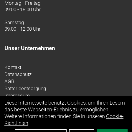
Mit der Trek Central-App kannst du die
Montag - Freitag
Unterstützung an deine Bedürfnisse anpassen und
09:00 - 18:00 Uhr
so noch mehr Reichweite aus dem E-System
rauskitzeln.
Samstag
09:00 - 12:00 Uhr
Der Komfortvorteil
Das nochmals verfeinerte IsoSpeed schluckt
Unser Unternehmen
ermüdende Fahrbahnunebenheiten und spart
Gewicht, damit du länger kraftvoller in die Pedale
treten kannst.
Kontakt
Datenschutz
Geschlecht: Uni
AGB
Batterieentsorgung
Rahmen: 800 Series OCLV Carbon, -Antriebssystem,
Impressum
konisches Steuerrohr, hinteres IsoSpeed, interne
Diese Internetseite benutzt Cookies, um Ihren Lesern
Zugführung, Flat Mount-Scheibenbremsaufnahme,
Ihr Einkauf
das beste Webseiten-Erlebnis zu ermöglichen.
Schutzblechösen, 142x12 mm-Steckachse
Weitere Informationen finden Sie in unseren
Cookie-
Richtlinien
.
Rahmengröße: 54