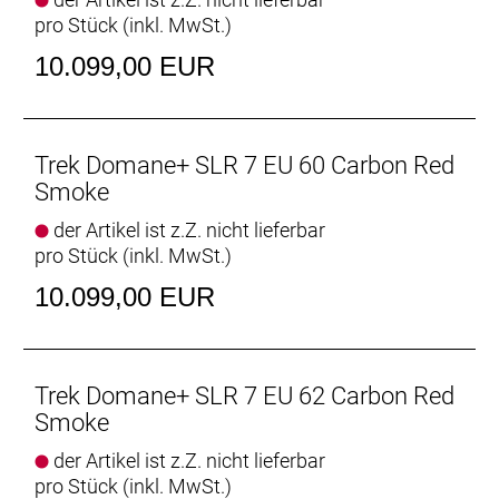
- Für besonders lange Touren kannst du einen
pro Stück (inkl. MwSt.)
Range Extender-Akku in den Flaschenhalter
einsetzen, um deine elektrische Reichweite zu
10.099,00 EUR
erhöhen.
- Die Ausstattung umfasst einen Shimano 2x-
Antrieb und schnelle, 32 mm breite Reifen für
Asphalt, die für eine höhere Offroad-Tauglichkeit
Trek Domane+ SLR 7 EU 60 Carbon Red
gegen bis zu 40 mm breite Pneus ausgetauscht
Smoke
werden können.
der Artikel ist z.Z. nicht lieferbar
pro Stück (inkl. MwSt.)
Kompaktes, leises und kraftvolles E-System
Der Harmonic-Pinring-Motor von TQ ist
10.099,00 EUR
supereffizient und überzeugt mit einem
herausragenden Verhältnis aus Reichweite, Gewicht
und Geschwindigkeit. Er ist ultrakompakt und
flüsterleise und unterstützt auf unglaublich
Trek Domane+ SLR 7 EU 62 Carbon Red
natürliche Weise bis 25 km/h.
Smoke
der Artikel ist z.Z. nicht lieferbar
Ultraleichtbau
pro Stück (inkl. MwSt.)
Dank unserem besten und leichtesten 800 Series