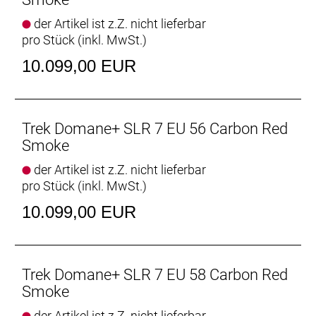
Der leichte Domane+-Carbonrahmen und das
der Artikel ist z.Z. nicht lieferbar
diskrete elektrische Antriebssystem sorgen für eine
pro Stück (inkl. MwSt.)
Extraportion Vortrieb, ohne den schlanken Look und
die beeindruckende Performance des Bikes zu
10.099,00 EUR
beeinträchtigen. Die drahtlose, elektronische
Shimano Ultegra Di2 schaltet ultraschnell und
ultrapräzise.
- Der Harmonic Pinring-Motor von TQ arbeitet
Trek Domane+ SLR 7 EU 56 Carbon Red
beeindruckend diskret, ist kompakt, leicht und
Smoke
extrem leise und bietet eine kraftvolle Unterstützung
der Artikel ist z.Z. nicht lieferbar
bis 25 km/h.
pro Stück (inkl. MwSt.)
- Der smarte Ladeanschluss, das elegant integrierte
Display und die dezente Steuerung sorgen dafür,
10.099,00 EUR
dass die cleane Optik eines traditionellen Rennrads
erhalten bleibt.
- Die Kombination aus stabiler Endurance-
Geometrie und vibrationsdämpfendem hinterem
Trek Domane+ SLR 7 EU 58 Carbon Red
IsoSpeed sorgt für ein geschmeidigeres und
Smoke
komfortableres Fahrverhalten.
der Artikel ist z.Z. nicht lieferbar