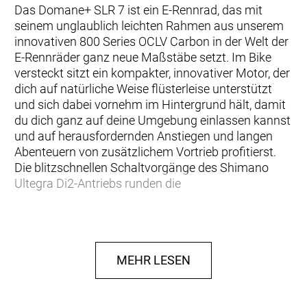
Das Domane+ SLR 7 ist ein E-Rennrad, das mit
seinem unglaublich leichten Rahmen aus unserem
innovativen 800 Series OCLV Carbon in der Welt der
E-Rennräder ganz neue Maßstäbe setzt. Im Bike
versteckt sitzt ein kompakter, innovativer Motor, der
dich auf natürliche Weise flüsterleise unterstützt
und sich dabei vornehm im Hintergrund hält, damit
du dich ganz auf deine Umgebung einlassen kannst
und auf herausfordernden Anstiegen und langen
Abenteuern von zusätzlichem Vortrieb profitierst.
Die blitzschnellen Schaltvorgänge des Shimano
Ultegra Di2-Antriebs runden die
… du ein hochwertiges E-Rennrad aus Carbon
suchst, das superleicht, superdezent und superleise
ist. Vielseitigkeit ist dir wichtig, und du möchtest von
MEHR LESEN
glattem Asphalt bis holprigen Schotter alle
erdenklichen Untergründe unter die Räder nehmen.
Außerdem möchtest du vom Performance-Upgrade