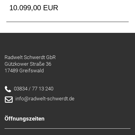
OCLV Carbon und einem smarten Rahmendesign ist
10.099,00 EUR
das Domane+ SLR unser leichtestes E-Bike aller
Zeiten.
Für die Langstrecke geschaffen
Ein im Unterrohr integrierter Akku mit 320 Wh
Kapazität sorgt im Eco-Modus für eine
beeindruckende Reichweite von 95 km.
Radwelt Schwerdt GbR
Gützkower Straße 36
Optionaler Range Extender
17489 Greifswald
Erkunde noch mehr – mit einem optionalen
Range Extender-Akku mit 160 Wh Kapazität, der
deinen Aktionsradius im Eco-Modus auf bis zu
03834 / 77 13 240
145 km vergrößert. Das reicht dir immer noch nicht?
info@radwelt-schwerdt.de
Mit der Trek Central-App kannst du die
Unterstützung an deine Bedürfnisse anpassen und
so noch mehr Reichweite aus dem E-System
Öffnungszeiten
rauskitzeln.