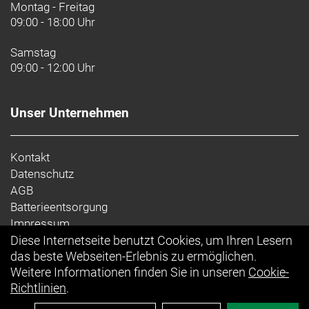
Der Komfortvorteil
Montag - Freitag
Das nochmals verfeinerte IsoSpeed schluckt
09:00 - 18:00 Uhr
ermüdende Fahrbahnunebenheiten und spart
Gewicht, damit du länger kraftvoller in die Pedale
Samstag
treten kannst.
09:00 - 12:00 Uhr
Echtes Rennradgefühl
Unser Unternehmen
Dank straßenspezifischer Abstimmung, niedrigem
Q-Faktor und intuitiven Moduswahltasten am
Oberlenker erinnert das Domane+ SLR in Sachen
Kontakt
Fahrgefühl und Handling an ein traditionelles
Datenschutz
Rennrad, profitiert aber von den Vorteilen einer
AGB
elektrischen Antriebsunterstützung.
Batterieentsorgung
Impressum
Geschlecht: Uni
Diese Internetseite benutzt Cookies, um Ihren Lesern
Ihr Einkauf
das beste Webseiten-Erlebnis zu ermöglichen.
Rahmen: 800 Series OCLV Carbon, -Antriebssystem,
Weitere Informationen finden Sie in unseren
Cookie-
konisches Steuerrohr, hinteres IsoSpeed, interne
Richtlinien
.
Zugführung, Flat Mount-Scheibenbremsaufnahme,
Schutzblechösen, 142x12 mm-Steckachse