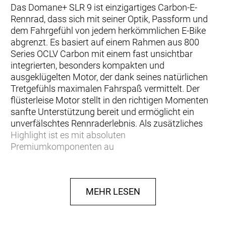
Das Domane+ SLR 9 ist einzigartiges Carbon-E-
Rennrad, dass sich mit seiner Optik, Passform und
dem Fahrgefühl von jedem herkömmlichen E-Bike
abgrenzt. Es basiert auf einem Rahmen aus 800
Series OCLV Carbon mit einem fast unsichtbar
integrierten, besonders kompakten und
ausgeklügelten Motor, der dank seines natürlichen
Tretgefühls maximalen Fahrspaß vermittelt. Der
flüsterleise Motor stellt in den richtigen Momenten
sanfte Unterstützung bereit und ermöglicht ein
unverfälschtes Rennraderlebnis. Als zusätzliches
Highlight ist es mit absoluten
Premiumkomponenten au
… du auf der Suche nach dem besten und
leichtesten E-Rennrad mit Carbonrahmen bist. Du
MEHR LESEN
möchtest einen Motor, der besonders kompakt und
superleise ist sowie ausreichend Unterstützung
bietet, damit jeder steile Anstiege eine helle Freude