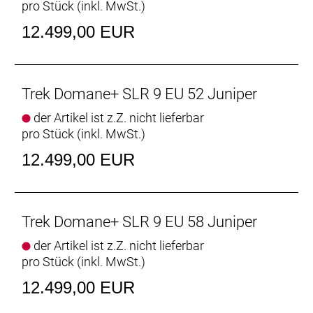
pro Stück (inkl. MwSt.)
Bontrager Pro IsoCore Lenker und einen RCS Pro
Vorbau mit v
12.499,00 EUR
Das Domane+ SLR 9 ist das beste E-Rennrad in
unserer Modellpalette. Der Rahmen aus OCLV
Carbon und die dezente Antriebseinheit von TQ
Trek Domane+ SLR 9 EU 52 Juniper
sorgen für eine Extraportion Vortrieb, ohne in
der Artikel ist z.Z. nicht lieferbar
Sachen Optik und Leistungsfähigkeit Abstriche
pro Stück (inkl. MwSt.)
machen zu müssen. Gleichzeitig garantiert die
Shimano Dura-Ace Di2 ultraschnelle und
12.499,00 EUR
ultrapräzise Gangwechsel.
- Der Harmonic Pin-Ring Motor von TQ arbeitet
beeindruckend diskret, ist kompakt, leicht und
extrem leise und bietet eine kraftvolle Unterstützung
Trek Domane+ SLR 9 EU 58 Juniper
bis 25 km/h.
der Artikel ist z.Z. nicht lieferbar
- Der smarte Ladeanschluss, das elegant integrierte
pro Stück (inkl. MwSt.)
Display und die dezente Steuerung sorgen dafür,
dass die cleane Optik eines traditionellen Rennrads
12.499,00 EUR
erhalten bleibt.