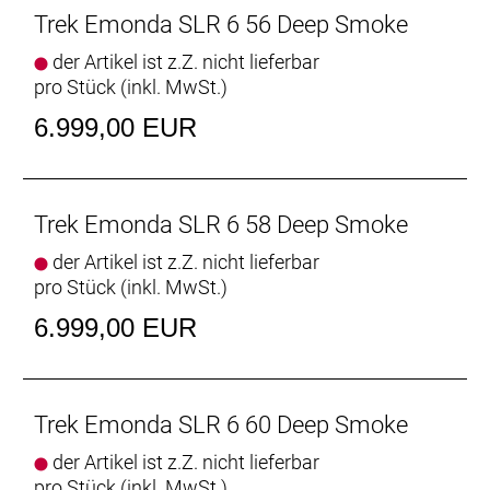
Innovatives Aero-Design
Trek Emonda SLR 6 56 Deep Smoke
Schneller auf Anstiegen, schneller auf flachen
der Artikel ist z.Z. nicht lieferbar
Abschnitten. Egal, wo du fährst, die
pro Stück (inkl. MwSt.)
aerodynamischen Rohrformen des brandneuen
Émonda verschaffen dir überall einen spürbaren
6.999,00 EUR
Vorteil. Darüber hinaus ist das Émonda SLR für eine
optimierte aerodynamische Performance an der
Front mit der neuen, windschnittigen Aeolus RSL
Lenker-Vorbau-Einheit bestückt.
Trek Emonda SLR 6 58 Deep Smoke
der Artikel ist z.Z. nicht lieferbar
Ultraleichtes Carbon
pro Stück (inkl. MwSt.)
Für leichte, schnelle Rohrprofile ist in der Regel mehr
Material erforderlich. Da wir aber nicht bereit waren,
6.999,00 EUR
beim Gewicht Kompromisse einzugehen,
entwickelten wir für das Émonda SLR unser
800 Series OCLV Carbon.
Trek Emonda SLR 6 60 Deep Smoke
Großartige Bikes für alle
der Artikel ist z.Z. nicht lieferbar
Unabhängig von Geschlecht, Anatomie, Fahrstil
pro Stück (inkl. MwSt.)