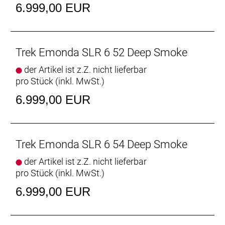
profitierst du dank Shimanos drahtloser,
6.999,00 EUR
elektronischer 105 Di2-Schaltung von einer präzisen
und äußerst zuverlässigen Schaltperformance.
- Dieser ultraleichte Kletterspezialist ist
aerodynamisch, beeindruckt mit einem
Trek Emonda SLR 6 52 Deep Smoke
Rahmengewicht von unter 700 Gramm und fährt
der Artikel ist z.Z. nicht lieferbar
sich traumhaft.
pro Stück (inkl. MwSt.)
- Die drahtlose Shimano 105 Di2 Schaltung
garantiert noch schnellere, leichtgängigere und
6.999,00 EUR
präzisere Gangwechsel.
- Das aufwendig verarbeitete 800 Series OCLV
Carbon ist unglaublich leicht und setzt neue
Performance-Maßstäbe.
Trek Emonda SLR 6 54 Deep Smoke
- Aerodynamische Rohrprofile machen dieses
der Artikel ist z.Z. nicht lieferbar
Émonda sowohl auf flachen Abschnitten als auch
pro Stück (inkl. MwSt.)
auf deftigen Anstiegen zu einer Rakete.
- Die zusammen mit dem Émonda entwickelten
6.999,00 EUR
Aeolus Pro 37-Laufräder sind wahre
Kletterspezialisten.