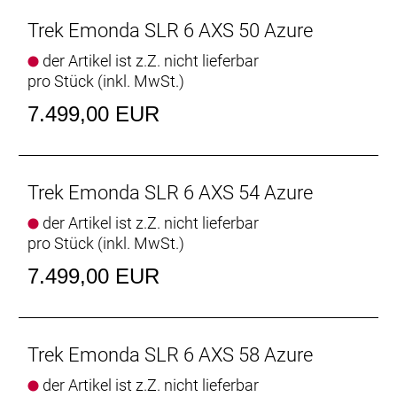
- Das aufwendig verarbeitete 800 Series OCLV
Carbon ist unglaublich leicht und setzt neue
Trek Emonda SLR 6 AXS 50 Azure
Performance-Maßstäbe.
der Artikel ist z.Z. nicht lieferbar
- Aerodynamische Rohrprofile machen dieses
pro Stück (inkl. MwSt.)
Émonda sowohl auf flachen Abschnitten als auch
auf deftigen Anstiegen zu einer blitzschnellen
7.499,00 EUR
Rakete.
- Der AXS-Powermeter von SRAM macht deine
Trainingseinheiten noch effektiver.
Trek Emonda SLR 6 AXS 54 Azure
Innovatives Aero-Design
der Artikel ist z.Z. nicht lieferbar
Schneller auf Anstiegen, schneller auf flachen
pro Stück (inkl. MwSt.)
Abschnitten. Egal, wo du fährst, die
aerodynamischen Rohrformen des brandneuen
7.499,00 EUR
Émonda verschaffen dir überall einen spürbaren
Vorteil. Darüber hinaus ist das Émonda SLR für eine
optimierte aerodynamische Performance an der
Front mit der neuen, windschnittigen Aeolus RSL
Trek Emonda SLR 6 AXS 58 Azure
Lenker-Vorbau-Einheit bestückt.
der Artikel ist z.Z. nicht lieferbar