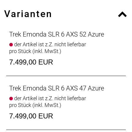
integrierte Aeolus RSL Lenker/Vorbau-Einheit aus
Varianten
OCLV Carbon und kraftvoll zupackende
hydraulische Scheibenbremsen.
Das Émonda SLR 6 AXS fliegt Anstiege hinauf und
Trek Emonda SLR 6 AXS 52 Azure
ist pfeilschnell in der Ebene. Seine beispiellose
der Artikel ist z.Z. nicht lieferbar
Aerodynamik ermöglicht mehr Speed, ohne die für
pro Stück (inkl. MwSt.)
das Émonda typische Fahrqualität zu
beeinträchtigen. Für blitzschnelle Gangwechsel
7.499,00 EUR
kommt es außerdem mit einer drahtlosen,
elektronischen Schaltung.
- Dieser wahnsinnig schnelle Kletterspezialist ist
aerodynamisch, beeindruckt mit einem
Trek Emonda SLR 6 AXS 47 Azure
Rahmengewicht von unter 700 Gramm und fährt
der Artikel ist z.Z. nicht lieferbar
sich einfach traumhaft.
pro Stück (inkl. MwSt.)
- Der drahtlose, elektronische SRAM Rival AXS-
Antrieb schont deinen Geldbeutel und lässt sich
7.499,00 EUR
über die AXS-App an deine individuellen
Schaltbedürfnisse anpassen.