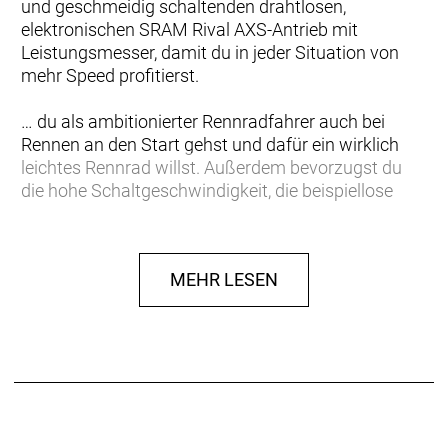
und geschmeidig schaltenden drahtlosen,
elektronischen SRAM Rival AXS-Antrieb mit
Leistungsmesser, damit du in jeder Situation von
mehr Speed profitierst.
… du als ambitionierter Rennradfahrer auch bei
Rennen an den Start gehst und dafür ein wirklich
leichtes Rennrad willst. Außerdem bevorzugst du
die hohe Schaltgeschwindigkeit, die beispiellose
Präzision und den cleanen Look von SRAMs
neuestem drahtlosen, elektronischen Antrieb. Dein
Ziel ist es, an jedem Anstieg den Rest hinter dir zu
MEHR LESEN
lassen.
Einen ultraleichten und aerodynamischen Rahmen
aus 800 Series OCLV Carbon, der weniger als 700
Gramm auf die Waage bringt, einen drahtlosen,
elektronischen SRAM Rival AXS-Antrieb samt Rival
AXS-Powermeter, leichte Bontrager Aeolus Pro 37
Tubeless Ready-Laufräder aus OCLV Carbon, eine