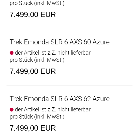
pro Stück (inkl. MwSt.)
Ultraleichtes Carbon
Für leichte, schnelle Rohrprofile ist in der Regel mehr
7.499,00 EUR
Material erforderlich. Da wir aber nicht bereit waren,
beim Gewicht Kompromisse einzugehen,
entwickelten wir für das Émonda SLR unser
Trek Emonda SLR 6 AXS 60 Azure
800 Series OCLV Carbon.
der Artikel ist z.Z. nicht lieferbar
Großartige Bikes für alle
pro Stück (inkl. MwSt.)
Unabhängig von Geschlecht, Anatomie, Fahrstil
oder Fahrkönnen verdient jeder Fahrer ein
7.499,00 EUR
großartiges Bike. Das neue Émonda ist mit
größenspezifischen Komponenten bestückt, die
ambitionierten Fahrern, ganz gleich welchen
Trek Emonda SLR 6 AXS 62 Azure
Geschlechts, eine großartige Passform
ermöglichen.
der Artikel ist z.Z. nicht lieferbar
pro Stück (inkl. MwSt.)
Integrierter Powermeter
7.499,00 EUR
Dank SRAM-Powermeter kannst du auf diesem Bike
das Beste aus jeder Ausfahrt herausholen. Der