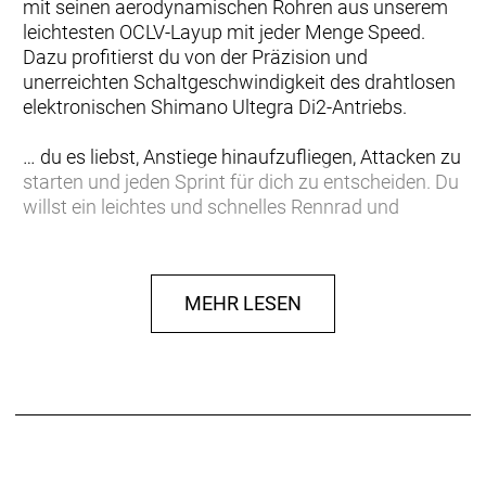
mit seinen aerodynamischen Rohren aus unserem
leichtesten OCLV-Layup mit jeder Menge Speed.
Dazu profitierst du von der Präzision und
unerreichten Schaltgeschwindigkeit des drahtlosen
elektronischen Shimano Ultegra Di2-Antriebs.
… du es liebst, Anstiege hinaufzufliegen, Attacken zu
starten und jeden Sprint für dich zu entscheiden. Du
willst ein leichtes und schnelles Rennrad und
schätzt den Performance-Vorteil der schnellen,
präzisen Schaltvorgänge eines drahtlosen,
elektronischen Shimano Di2 Antriebs.
MEHR LESEN
Einen ultraleichten und aerodynamischen Rahmen
aus 800 Series OCLV Carbon mit weniger als 700
Gramm Gewicht, eine Vollcarbongabel, einen
drahtlosen elektronischen Shimano Ultegra Di2
2x12-Antrieb, leichte Bontrager Aeolus Pro 37
Tubeless Ready-Laufräder aus OCLV Carbon, eine
integrierte Aeolus RSL Lenker/Vorbau-Einheit aus