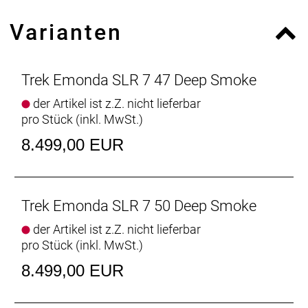
OCLV Carbon und kraftvoll zupackende
Varianten
hydraulische Scheibenbremsen.
Das Émonda SLR 7 fürchtet sich vor keinem
Anstieg. Seine beispiellose Aerodynamik ermöglicht
Trek Emonda SLR 7 47 Deep Smoke
mehr Speed, ohne die für das Émonda typische
der Artikel ist z.Z. nicht lieferbar
Fahrqualität zu beeinträchtigen. Außerdem
pro Stück (inkl. MwSt.)
profitierst du dank elektronischer Di2-Schaltung von
einer präzisen und äußerst zuverlässigen
8.499,00 EUR
Schaltperformance.
- Treks originales Kletterbike ist aerodynamisch,
beeindruckt mit einem Rahmengewicht von unter
700 Gramm und fährt sich traumhaft.
Trek Emonda SLR 7 50 Deep Smoke
- Die drahtlose Ultegra Di2 Schaltung garantiert
der Artikel ist z.Z. nicht lieferbar
noch schnellere, leichtgängigere und präzisere
pro Stück (inkl. MwSt.)
Gangwechsel.
- Das aufwendig verarbeitete 800 Series OCLV
8.499,00 EUR
Carbon ist unglaublich leicht und setzt neue
Performance-Maßstäbe.