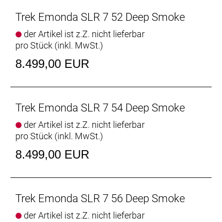
- Aerodynamische Rohrprofile machen es sowohl
auf flachen Abschnitten als auch auf deftigen
Trek Emonda SLR 7 52 Deep Smoke
Anstiegen zu unserer schnellsten Émonda SLR-
der Artikel ist z.Z. nicht lieferbar
Plattform aller Zeiten.
pro Stück (inkl. MwSt.)
- Die zusammen mit dem Émonda entwickelten
Aeolus Pro 37-Laufräder sind wahre
8.499,00 EUR
Kletterspezialisten.
Innovatives Aero-Design
Schneller auf Anstiegen, schneller auf flachen
Trek Emonda SLR 7 54 Deep Smoke
Abschnitten. Egal, wo du fährst, die
der Artikel ist z.Z. nicht lieferbar
aerodynamischen Rohrformen des brandneuen
pro Stück (inkl. MwSt.)
Émonda verschaffen dir überall einen spürbaren
Vorteil. Darüber hinaus ist das Émonda SLR für eine
8.499,00 EUR
optimierte aerodynamische Performance an der
Front mit der neuen, windschnittigen Aeolus RSL
Lenker-Vorbau-Einheit bestückt.
Trek Emonda SLR 7 56 Deep Smoke
Ultraleichtes Carbon
der Artikel ist z.Z. nicht lieferbar
Für leichte, schnelle Rohrprofile ist in der Regel mehr