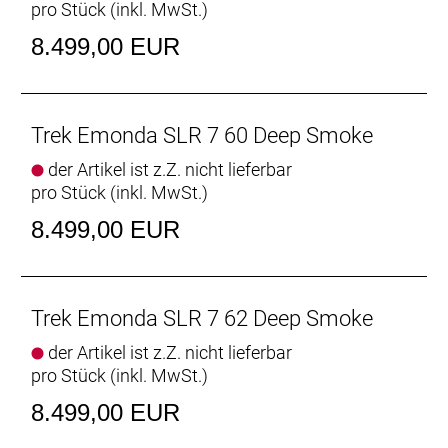
pro Stück (inkl. MwSt.)
Material erforderlich. Da wir aber nicht bereit waren,
beim Gewicht Kompromisse einzugehen,
8.499,00 EUR
entwickelten wir für das Émonda SLR unser
800 Series OCLV Carbon.
Trek Emonda SLR 7 60 Deep Smoke
Großartige Bikes für alle
Unabhängig von Geschlecht, Anatomie, Fahrstil
der Artikel ist z.Z. nicht lieferbar
oder Fahrkönnen verdient jeder Fahrer ein
pro Stück (inkl. MwSt.)
großartiges Bike. Das neue Émonda ist mit
größenspezifischen Komponenten bestückt, die
8.499,00 EUR
ambitionierten Fahrern, ganz gleich welchen
Geschlechts, eine großartige Passform
ermöglichen.
Trek Emonda SLR 7 62 Deep Smoke
Shimano Ultegra Di2
der Artikel ist z.Z. nicht lieferbar
Die Ultegra Di2 R8100 ist Shimanos
pro Stück (inkl. MwSt.)
beeindruckendster Antrieb und vollgepackt mit
8.499,00 EUR
innovativen, bahnbrechenden Funktionen. Die
HYPERGLIDE+-Technologie ermöglicht definierte,