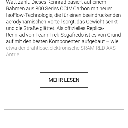
Watt zählt. Dieses Rennrad basiert auf einem
Rahmen aus 800 Series OCLV Carbon mit neuer
IsoFlow-Technologie, die für einen beeindruckenden
aerodynamischen Vorteil sorgt, das Gewicht senkt
und die Straße glättet. Als offizielles Replica-
Rennrad von Team Trek-Segafredo ist es von Grund
auf mit den besten Komponenten aufgebaut – wie
etwa der drahtlose, elektronische SRAM RED AXS-
Antrie
… Speed deine oberste Priorität ist und du einen
superleichten Aero-Rennradrahmen mit innovativer,
MEHR LESEN
aerodynamischer IsoFlow-Komforttechnologie
willst, um Gewicht und Watt einzusparen.
Außerdem bevorzugst du qualitativ hochwertige
Komponenten, wie etwa SRAMs elektronische Force
AXS D2-Schaltung für ein aufgeräumtes Cockpit
und eine individuelle Anpassbarkeit.
Einen leichten Rahmen aus unserem besten 800