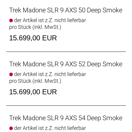
das mit der bahnbrechenden IsoFlow-Technologie,
der modernen aerodynamischen Kammtail-
Trek Madone SLR 9 AXS 50 Deep Smoke
Formgebung und der windschnittigen
der Artikel ist z.Z. nicht lieferbar
Lenker/Vorbau-Einheit in der Kategorie der Aero-
pro Stück (inkl. MwSt.)
Racebikes neue Maßstäbe setzt.
- IsoFlow unterstützt für ein komfortableres
15.699,00 EUR
Fahrverhalten das Flexen des Sitzturms, verbessert
die Aerodynamik des Rahmens und spart Gewicht
ein.
- Der drahtlose SRAM RED AXS-Antrieb sorgt für ein
Trek Madone SLR 9 AXS 52 Deep Smoke
sauberes und aufgeräumtes Cockpit und
der Artikel ist z.Z. nicht lieferbar
ermöglicht eine individuelle Anpassung, während
pro Stück (inkl. MwSt.)
der Kurbelsatz mit integriertem Powermeter die
Überwachung deiner Performance ermöglicht.
15.699,00 EUR
- Das aufwendig verarbeitete 800 Series OCLV
Carbon ist unglaublich leicht und setzt neue
Performance-Maßstäbe.
- Ein neues ergonomisches und aerodynamisches
Trek Madone SLR 9 AXS 54 Deep Smoke
Cockpit ermöglicht eine schnellere, komfortablere
der Artikel ist z.Z. nicht lieferbar
Sitzhaltung für noch mehr Power.