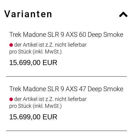
Series OCLV Carbon mit komplett neuen
Varianten
aerodynamischen Kammtail-Rohrprofilen,
aerodynamischer und vibrationsdämpfender
IsoFlow-Technologie und unsichtbarer Zugführung.
Außerdem bekommst du einen drahtlosen,
Trek Madone SLR 9 AXS 60 Deep Smoke
elektronischen SRAM RED AXS-Antrieb,
der Artikel ist z.Z. nicht lieferbar
hydraulische Flat Mount-Scheibenbremsen, einen
pro Stück (inkl. MwSt.)
Kurbelsatz mit integriertem Powermeter zur
Überwachung deiner Performance, Bontragers
15.699,00 EUR
Aeolus RSL 51 Tubeless Ready-Carbonlaufräder
und eine integrierte Lenker/Vorbau-Einheit aus OCLV
Carbon.
Trek Madone SLR 9 AXS 47 Deep Smoke
Das Madone SLR 9 AXS Gen 7 basiert auf einem
der Artikel ist z.Z. nicht lieferbar
unglaublich schnellen Race-Rahmen, der für hohen
pro Stück (inkl. MwSt.)
Fahrkomfort und beeindruckende Aerodynamik mit
unserer rennorientierten IsoFlow-Technologie
15.699,00 EUR
gepaart ist.
- Das Madone SLR Gen 7 ist ein Bike der Superlative,