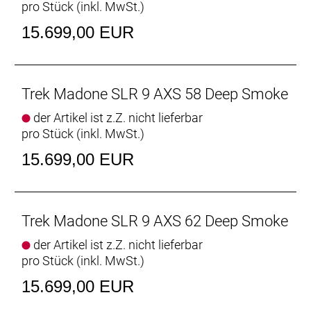
pro Stück (inkl. MwSt.)
Bahnbrechende Aerodynamik
15.699,00 EUR
Die brandneuen, aerodynamisch optimierten
Kammtail-Rohrprofile, das neue Lenker/Vorbau-
Design und die überarbeitete Sitzposition machen
Trek Madone SLR 9 AXS 58 Deep Smoke
das Madone SLR zu unserem bisher schnellsten
Rennrad.
der Artikel ist z.Z. nicht lieferbar
pro Stück (inkl. MwSt.)
Bahnbrechende Aerodynamik
Die brandneuen, aerodynamisch optimierten
15.699,00 EUR
Kammtail-Rohrprofile, das neue Lenker/Vorbau-
Design und die überarbeitete Sitzposition machen
das Madone SLR zu unserem bisher schnellsten
Trek Madone SLR 9 AXS 62 Deep Smoke
Rennrad.
der Artikel ist z.Z. nicht lieferbar
Exklusive IsoFlow-Technologie
pro Stück (inkl. MwSt.)
Die bislang einzigartige IsoFlow-Technologie wurde
15.699,00 EUR
speziell für das Madone SLR der 7. Generation
entwickelt. Sie spart Gewicht, verbessert die