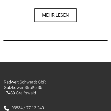
hydraulischen Scheibenbremsen und 27,5" großen
Reifen bist du in holprigem Terrain mit jeder Menge
MEHR LESEN
Traktion und Kontrolle unterwegs. Der im Rahmen
integrierte Akku mit einer Reichweite von bis zu 100
km sorgt für eine lang anhaltende Unterstützung,
damit du weiter fahren und Anstiege schneller
bewältigen kannst.
Das Townie Path Go! kommt mit Bosch
Performance Line Motor, komplett integriertem 500-
Wh-Akku und SmartphoneHub Controller. Die 10-
Gang-Kettenschaltung bietet einen weiten
Übersetzungsbereich und die 27,5" großen
Pannenschutzreifen von Bontrager, kraftvolle
Radwelt Schwerdt GbR
hydraulische Scheibenbremsen und der Townie
Gützkower Straße 36
Komfort-Gelsattel garantieren geschmeidigen
17489 Greifswald
Fahrkomfort auf jedem Terrain.
Das Townie® Path Go! 10D EQ vereint Style und
03834 / 77 13 240