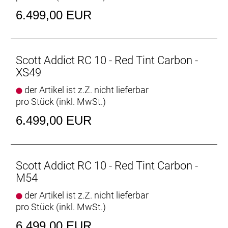
Lenker: Syncros Creston 1.0 Compact, Carbon
6.499,00 EUR
Vorbau: Syncros RR 1.5, 1 1/4´´
Sattel: Syncros Belcarra Regular 2.0
Sattelstütze: Syncros Duncan 1.0 Aero
Empfehlung Mindestgröße: 185 cm
Scott Addict RC 10 - Red Tint Carbon -
Empfehlung Maximalgröße: 195 cm
XS49
der Artikel ist z.Z. nicht lieferbar
pro Stück (inkl. MwSt.)
6.499,00 EUR
Scott Addict RC 10 - Red Tint Carbon -
M54
der Artikel ist z.Z. nicht lieferbar
pro Stück (inkl. MwSt.)
6.499,00 EUR