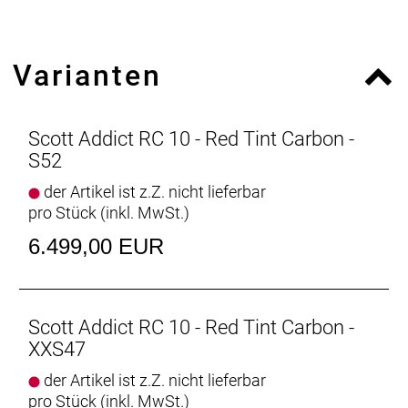
Zahnkranz: SRAM FORCE XG1270, 10-33
Kette/Riemen:
Kurbelsatz: SRAM FORCE Power meter Crankset,
Varianten
48/35 T
Innenlager: SRAM DUB PF ROAD 86.5
Bremsen vorne: SRAM FORCE eTap AXS HRD Shift-
Brake System
Scott Addict RC 10 - Red Tint Carbon -
Bremsen hinten: SRAM FORCE eTap AXS HRD Shift-
S52
Brake System
der Artikel ist z.Z. nicht lieferbar
Bremsscheibe vorne: SRAM CenterLine XR rotor
pro Stück (inkl. MwSt.)
160mm
Bremsscheibe hinten: SRAM CenterLine XR rotor
6.499,00 EUR
160mm
Laufradsatz: Syncros Capital 1.0 35 Disc, 24 Front /
24 Rear, Syncros Axle / Removable Lever with Tool
Bereifung vorne: Schwalbe ONE Race-Guard Fold,
Scott Addict RC 10 - Red Tint Carbon -
700x28C
XXS47
Bereifung hinten: Schwalbe ONE Race-Guard Fold,
der Artikel ist z.Z. nicht lieferbar
700x28C
pro Stück (inkl. MwSt.)
Steuersatz: Syncros Addict RC Integrated