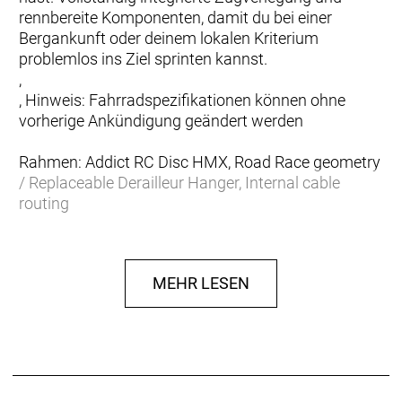
rennbereite Komponenten, damit du bei einer
Bergankunft oder deinem lokalen Kriterium
problemlos ins Ziel sprinten kannst.
,
, Hinweis: Fahrradspezifikationen können ohne
vorherige Ankündigung geändert werden
Rahmen: Addict RC Disc HMX, Road Race geometry
/ Replaceable Derailleur Hanger, Internal cable
routing
Gabel: Addict RC HMX Flatmount Disc, 1 1/4´´-1 1/2
´´ Excentric Carbon steerer
Schaltwerk: SRAM FORCE eTap AXS, 24 Speed
MEHR LESEN
Electronic Shift System
Schalthebel: SRAM FORCE eTap AXS HRD Shift-
Brake System
Anzahl Gänge: 24
Umwerfer: SRAM FORCE eTap AXS Electronic Shift
System