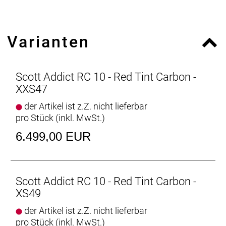
Zahnkranz: SRAM FORCE XG1270, 10-33
Kette/Riemen:
Kurbelsatz: SRAM FORCE Power meter Crankset,
Varianten
48/35 T
Innenlager: SRAM DUB PF ROAD 86.5
Bremsen vorne: SRAM FORCE eTap AXS HRD Shift-
Brake System
Scott Addict RC 10 - Red Tint Carbon -
Bremsen hinten: SRAM FORCE eTap AXS HRD Shift-
XXS47
Brake System
der Artikel ist z.Z. nicht lieferbar
Bremsscheibe vorne: SRAM CenterLine XR rotor
pro Stück (inkl. MwSt.)
160mm
Bremsscheibe hinten: SRAM CenterLine XR rotor
6.499,00 EUR
160mm
Laufradsatz: Syncros Capital 1.0 35 Disc, 24 Front /
24 Rear, Syncros Axle / Removable Lever with Tool
Bereifung vorne: Schwalbe ONE Race-Guard Fold,
Scott Addict RC 10 - Red Tint Carbon -
700x28C
XS49
Bereifung hinten: Schwalbe ONE Race-Guard Fold,
der Artikel ist z.Z. nicht lieferbar
700x28C
pro Stück (inkl. MwSt.)
Steuersatz: Syncros Addict RC Integrated