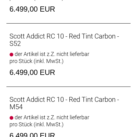
Lenker: Syncros Creston 1.0 Compact, Carbon
6.499,00 EUR
Vorbau: Syncros RR 1.5, 1 1/4´´
Sattel: Syncros Belcarra Regular 2.0
Sattelstütze: Syncros Duncan 1.0 Aero
Empfehlung Mindestgröße: 195 cm
Scott Addict RC 10 - Red Tint Carbon -
Empfehlung Maximalgröße: 205 cm
S52
der Artikel ist z.Z. nicht lieferbar
pro Stück (inkl. MwSt.)
6.499,00 EUR
Scott Addict RC 10 - Red Tint Carbon -
M54
der Artikel ist z.Z. nicht lieferbar
pro Stück (inkl. MwSt.)
6.499,00 EUR