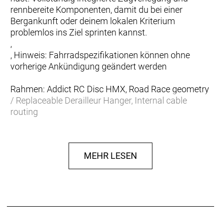
rennbereite Komponenten, damit du bei einer
Bergankunft oder deinem lokalen Kriterium
problemlos ins Ziel sprinten kannst.
,
, Hinweis: Fahrradspezifikationen können ohne
vorherige Ankündigung geändert werden
Rahmen: Addict RC Disc HMX, Road Race geometry
/ Replaceable Derailleur Hanger, Internal cable
routing
Gabel: Addict RC HMX Flatmount Disc, 1 1/4´´-1 1/2
´´ Excentric Carbon steerer
Schaltwerk: SRAM FORCE eTap AXS, 24 Speed
MEHR LESEN
Electronic Shift System
Schalthebel: SRAM FORCE eTap AXS HRD Shift-
Brake System
Anzahl Gänge: 24
Umwerfer: SRAM FORCE eTap AXS Electronic Shift
System