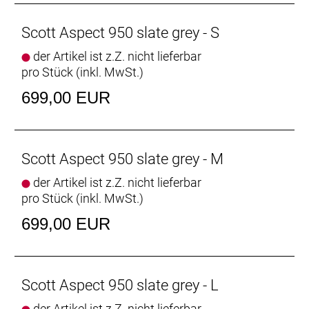
Sattelstütze: Syncros 3.0, 31.6mm / 350mm / Black
Pedale: Feimin FP-873-ZU
Scott Aspect 950 slate grey - S
Empfehlung Mindestgröße: 180 cm
der Artikel ist z.Z. nicht lieferbar
Empfehlung Maximalgröße: 190 cm
pro Stück (inkl. MwSt.)
699,00 EUR
Scott Aspect 950 slate grey - M
der Artikel ist z.Z. nicht lieferbar
pro Stück (inkl. MwSt.)
699,00 EUR
Scott Aspect 950 slate grey - L
der Artikel ist z.Z. nicht lieferbar