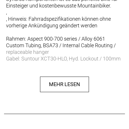
Einsteiger und kostenbewusste Mountainbiker.
,
, Hinweis: Fahrradspezifikationen können ohne
vorherige Ankündigung geändert werden
Rahmen: Aspect 900-700 series / Alloy 6061
Custom Tubing, BSA73 / Internal Cable Routing /
replaceable hanger
Gabel: Suntour XCT30-HLO, Hyd. Lockout / 100mm
travel
Gabel Federweg: 100 mm
Schaltwerk: Shimano Altus RD-M2000, 18 Speed
MEHR LESEN
Schalthebel: Shimano SL-M2010, R-fire plus / 2 way
release, w/gear indicator
Anzahl Gänge: 18
Umwerfer: Shimano FD-M2020-TS / 31.8mm
Zahnkranz: Shimano CS-HG200-9 / 11-36T
Kette/Riemen:
Kurbelsatz: PROWHEEL RAID-501-TT, 2-piece