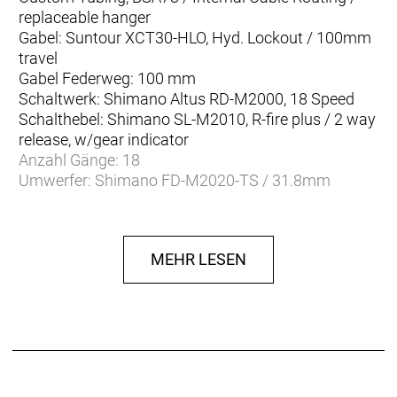
replaceable hanger
Gabel: Suntour XCT30-HLO, Hyd. Lockout / 100mm
travel
Gabel Federweg: 100 mm
Schaltwerk: Shimano Altus RD-M2000, 18 Speed
Schalthebel: Shimano SL-M2010, R-fire plus / 2 way
release, w/gear indicator
Anzahl Gänge: 18
Umwerfer: Shimano FD-M2020-TS / 31.8mm
Zahnkranz: Shimano CS-HG200-9 / 11-36T
Kette/Riemen:
Kurbelsatz: Shimano FC-MT2102, 2-piece Design /
MEHR LESEN
36X22
Innenlager: Shimano BB-MT500, Hollowtech II /
threaded
Bremsen vorne: Tektro HDM275 Hydr. Disc
Bremsen hinten: Tektro HDM275 Hydr. Disc
Bremsscheibe vorne: Tektro / 6 bolt / 160mm
Bremsscheibe hinten: Tektro / 6 bolt / 160mm