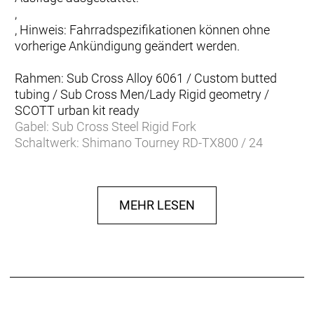
,
, Hinweis: Fahrradspezifikationen können ohne
vorherige Ankündigung geändert werden.
Rahmen: Sub Cross Alloy 6061 / Custom butted
tubing / Sub Cross Men/Lady Rigid geometry /
SCOTT urban kit ready
Gabel: Sub Cross Steel Rigid Fork
Schaltwerk: Shimano Tourney RD-TX800 / 24
Speed
Schalthebel: Shimano SL-M315-8 / R-fire plus /
w/gear indicator
MEHR LESEN
Anzahl Gänge: 24
Umwerfer: Shimano FD-TY710 / 34.9mm
Zahnkranz: SunRace CSM55 8AV / 11-34T
Kette/Riemen:
Kurbelsatz: Shimano FC-TY301 / 48x38x28 / w/CG
Innenlager: Feimin FP-B908N / Cartridge Type
Bremsen vorne: Tektro HDM275 Hydr. Disc