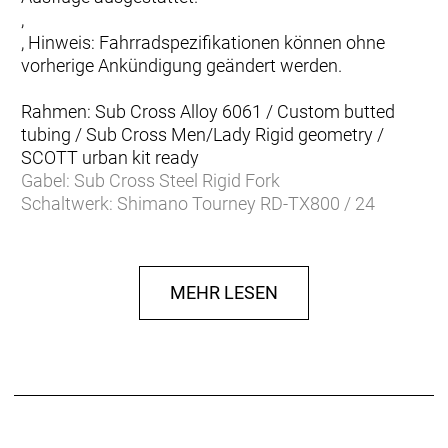
,
, Hinweis: Fahrradspezifikationen können ohne
vorherige Ankündigung geändert werden.
Rahmen: Sub Cross Alloy 6061 / Custom butted
tubing / Sub Cross Men/Lady Rigid geometry /
SCOTT urban kit ready
Gabel: Sub Cross Steel Rigid Fork
Schaltwerk: Shimano Tourney RD-TX800 / 24
Speed
Schalthebel: Shimano SL-M315-8 / R-fire plus /
w/gear indicator
MEHR LESEN
Anzahl Gänge: 24
Umwerfer: Shimano FD-TY710 / 34.9mm
Zahnkranz: SunRace CSM55 8AV / 11-34T
Kette/Riemen:
Kurbelsatz: Shimano FC-TY301 / 48x38x28 / w/CG
Innenlager: Feimin FP-B908N / Cartridge Type
Bremsen vorne: Tektro HDM275 Hydr. Disc