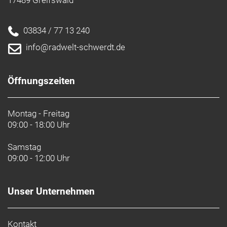
Post Mount-Scheibenbremsaufnahme
Rahmengröße: L
03834 / 77 13 240
info@radwelt-schwerdt.de
Rahmenmaterial: Aluminium
Gangschaltung: Shimano Nexus, 8fach
Öffnungszeiten
Getriebenabe
Anzahl Gänge: 1
Montag - Freitag
09:00 - 18:00 Uhr
Schalthebel: Shimano Nexus Revo 8-fach
Samstag
09:00 - 12:00 Uhr
Hinterradbremse: Hydraulische Scheibenbremse
Shimano MT200 // Hydraulische Scheibenbremse
Shimano MT200 // Hydraulische Scheibenbremse
Unser Unternehmen
Shimano MT200
Shimano RT10, Center Lock-Scheibenaufnahme,
160 mm // Shimano RT10, Center Lock-
Kontakt