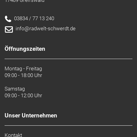
Post Mount-Scheibenbremsaufnahme
Rahmengröße: M
03834 / 77 13 240
info@radwelt-schwerdt.de
Rahmenmaterial: Aluminium
Gangschaltung: Shimano Nexus, 8fach
Öffnungszeiten
Getriebenabe
Anzahl Gänge: 1
Montag - Freitag
09:00 - 18:00 Uhr
Schalthebel: Shimano Nexus Revo 8-fach
Samstag
09:00 - 12:00 Uhr
Hinterradbremse: Hydraulische Scheibenbremse
Shimano MT200 // Hydraulische Scheibenbremse
Shimano MT200 // Hydraulische Scheibenbremse
Unser Unternehmen
Shimano MT200
Shimano RT10, Center Lock-Scheibenaufnahme,
160 mm // Shimano RT10, Center Lock-
Kontakt